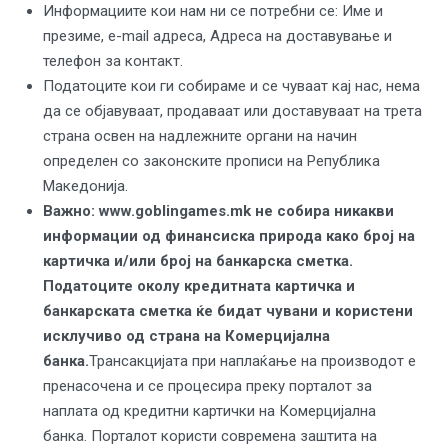
Информациите кои нам ни се потребни се: Име и
презиме, e-mail адреса, Адреса на доставување и
телефон за контакт.
Податоците кои ги собираме и се чуваат кај нас, нема
да се објавуваат, продаваат или доставуваат на трета
страна освен на надлежните органи на начин
определен со законските прописи на Република
Македонија.
Важно: www.goblingames.mk не собира никакви
информации од финансиска природа како број на
картичка и/или број на банкарска сметка.
Податоците околу кредитната картичка и
банкарската сметка ќе бидат чувани и користени
исклучиво од страна на Комерцијална
банка.
Трансакцијата при наплаќање на производот е
пренасочена и се процесира преку порталот за
наплата од кредитни картички на Комерцијална
банка. Порталот користи современа заштита на