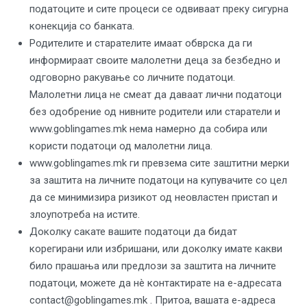
податоците и сите процеси се одвиваат преку сигурна
конекција со банката.
Родителите и старателите имаат обврска да ги
информираат своите малолетни деца за безбедно и
одговорно ракување со личните податоци.
Малолетни лица не смеат да даваат лични податоци
без одобрение од нивните родители или старатели и
www.goblingames.mk нема намерно да собира или
користи податоци од малолетни лица.
www.goblingames.mk ги превзема сите заштитни мерки
за заштита на личните податоци на купувачите со цел
да се минимизира ризикот од неовластен пристап и
злоупотреба на истите.
Доколку сакате вашите податоци да бидат
корегирани или избришани, или доколку имате какви
било прашања или предлози за заштита на личните
податоци, можете да нè контактирате на е-адресата
contact@goblingames.mk . Притоа, вашата е-адреса