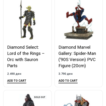
Diamond Select:
Diamond Marvel
Lord of the Rings –
Gallery: Spider-Man
Orc with Sauron
(’90S Version) PVC
Parts
Figure (20cm)
2.490
ден
3.790
ден
ADD TO CART
ADD TO CART
SOLD OUT