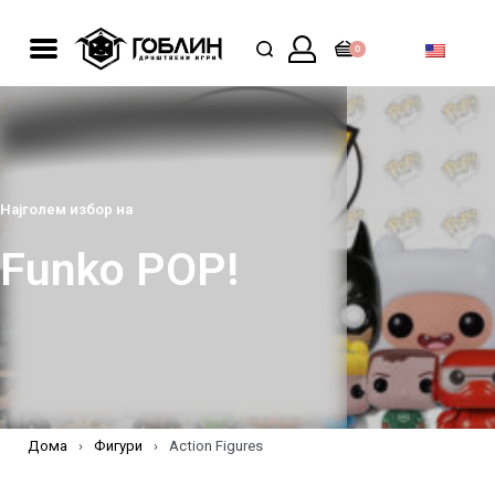
0
Најголем избор на
Funko POP!
Дома
›
Фигури
›
Action Figures