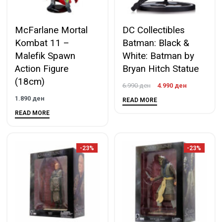
McFarlane Mortal
DC Collectibles
Kombat 11 –
Batman: Black &
Malefik Spawn
White: Batman by
Action Figure
Bryan Hitch Statue
(18cm)
6.990
ден
4.990
ден
1.890
ден
READ MORE
READ MORE
-23%
-23%