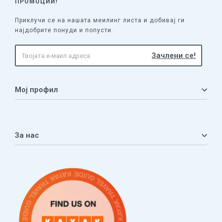
ПРОМОЦИИ!
Приклучи се на нашата меилинг листа и добивај ги
најдобрите понуди и попусти.
Мој профил
Мој профил
Кошничка
За нас
Листа на желби
Приватност
ЧПП
Нашата приказна
Контакт
Услови за плаќање и испорака
Наши партнери