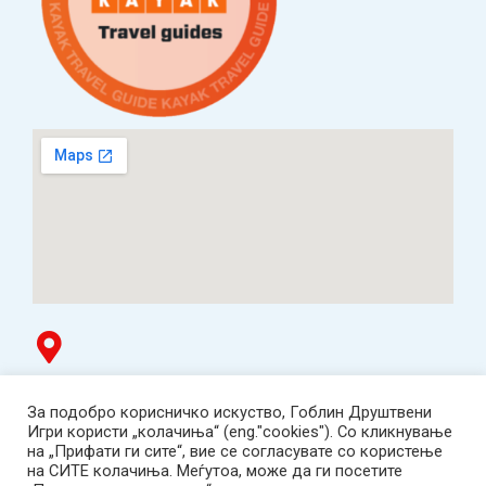
Гоблин продавница
За подобро корисничко искуство, Гоблин Друштвени
ТЦ Буњаковец - 1. кат, Скопје.
Игри користи „колачиња“ (eng."cookies"). Со кликнување
Tел: 078 669 482
на „Прифати ги сите“, вие се согласувате со користење
Работно време: пон-пет 12:00-19:00 /саб 12:00-17:00
на СИТЕ колачиња. Меѓутоа, може да ги посетите
2001-2026 Goblin Games, All Rights Reserved.