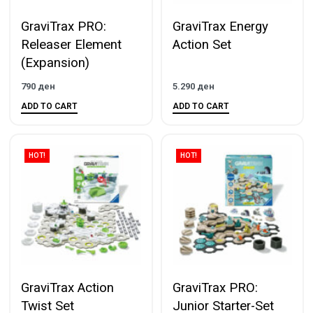
GraviTrax PRO:
GraviTrax Energy
Releaser Element
Action Set
(Expansion)
790
ден
5.290
ден
ADD TO CART
ADD TO CART
HOT!
HOT!
GraviTrax Action
GraviTrax PRO:
Twist Set
Junior Starter-Set