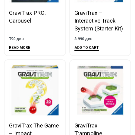
GraviTrax PRO:
GraviTrax –
Carousel
Interactive Track
System (Starter Kit)
790
ден
3.990
ден
READ MORE
ADD TO CART
GraviTrax The Game
GraviTrax
– Impact
Trampoline