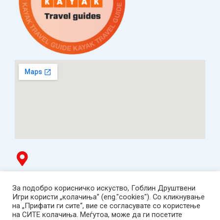
Гоблин продавница
За подобро корисничко искуство, Гоблин Друштвени
ТЦ Буњаковец - 1. кат, Скопје.
Игри користи „колачиња“ (eng."cookies"). Со кликнување
Tел: 078 669 482
на „Прифати ги сите“, вие се согласувате со користење
Работно време: пон-пет 12:00-19:00 /саб 12:00-17:00
на СИТЕ колачиња. Меѓутоа, може да ги посетите
2001-2026 Goblin Games, All Rights Reserved.