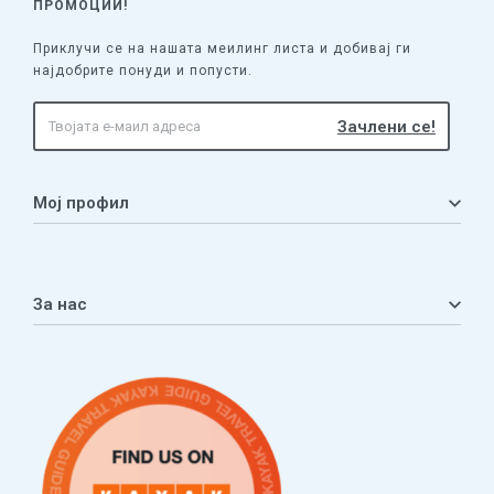
ПРОМОЦИИ!
Приклучи се на нашата меилинг листа и добивај ги
најдобрите понуди и попусти.
Мој профил
Мој профил
Кошничка
За нас
Листа на желби
Приватност
ЧПП
Нашата приказна
Контакт
Услови за плаќање и испорака
Наши партнери