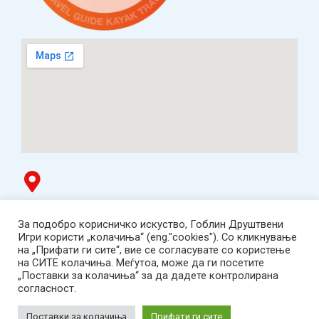
Гоблин продавница
За подобро корисничко искуство, Гоблин Друштвени
ТЦ Буњаковец - 1. кат, Скопје.
Игри користи „колачиња“ (eng."cookies"). Со кликнување
Tел: 078 669 482
на „Прифати ги сите“, вие се согласувате со користење
Работно време: пон-пет 12:00-19:00 /саб 12:00-17:00
на СИТЕ колачиња. Меѓутоа, може да ги посетите
2001-2026 Goblin Games, All Rights Reserved.
„Поставки за колачиња“ за да дадете контролирана
Гоблин ДОО, Скопје. Даночен број:
согласност.
МК4030005543925
contact@goblingames.mk
Поставки за колачиња
Прифати ги сите