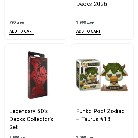
Decks 2026
790
ден
1.900
ден
ADD TO CART
ADD TO CART
Legendary 5D’s
Funko Pop! Zodiac
Decks Collector’s
– Taurus #18
Set
1.900
ден
1.090
ден