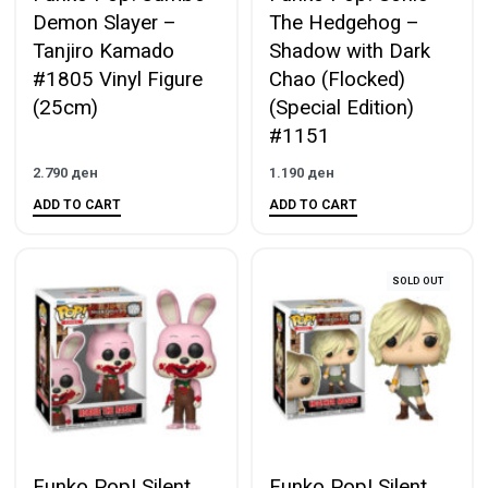
Demon Slayer –
The Hedgehog –
Tanjiro Kamado
Shadow with Dark
#1805 Vinyl Figure
Chao (Flocked)
(25cm)
(Special Edition)
#1151
2.790
ден
1.190
ден
ADD TO CART
ADD TO CART
SOLD OUT
Funko Pop! Silent
Funko Pop! Silent