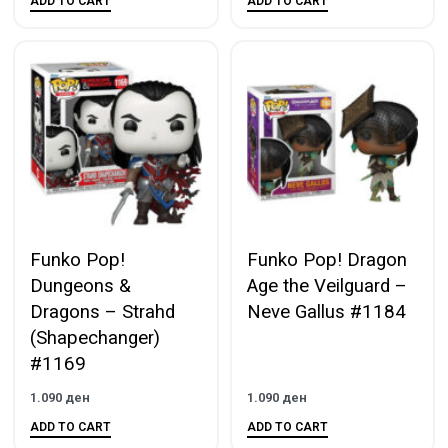
ADD TO CART
ADD TO CART
Funko Pop!
Funko Pop! Dragon
Dungeons &
Age the Veilguard –
Dragons – Strahd
Neve Gallus #1184
(Shapechanger)
#1169
1.090
ден
1.090
ден
ADD TO CART
ADD TO CART