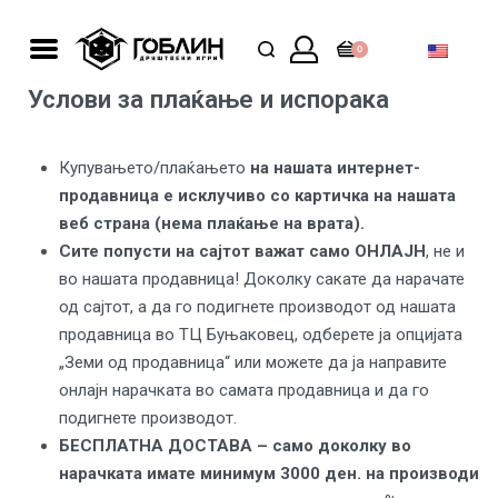
0
Услови за плаќање и испорака
Купувањето/плаќањето
на нашата интернет-
продавница е исклучиво со картичка на нашата
веб страна (нема плаќање на врата).
Сите попусти на сајтот важат
само ОНЛАЈН
, не и
во нашата продавница! Доколку сакате да нарачате
од сајтот, а да го подигнете производот од нашата
продавница во ТЦ Буњаковец, одберете ја опцијата
„Земи од продавница“ или можете да ја направите
онлајн нарачката во самата продавница и да го
подигнете производот.
БЕСПЛАТНА ДОСТАВА – само доколку во
нарачката имате минимум 3000 ден. на производи