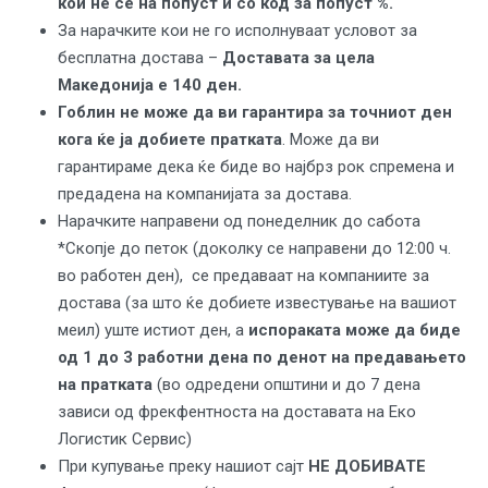
кои не се на попуст и со код за попуст %.
За нарачките кои не го исполнуваат условот за
бесплатна достава –
Доставата
за цела
Македонија
е 140 ден.
Гоблин не може да ви гарантира за точниот ден
кога ќе ја добиете пратката
. Може да ви
гарантираме дека ќе биде во најбрз рок спремена и
предадена на компанијата за достава.
Нарачките направени од понеделник до сабота
*Скопје до петок (доколку се направени до 12:00 ч.
во работен ден), се предаваат на компаниите за
достава (за што ќе добиете известување на вашиот
меил) уште истиот ден, а
испораката може да биде
од 1 до 3 работни дена по денот на предавањето
на пратката
(во одредени општини и до 7 дена
зависи од фрекфентноста на доставата на
Eко
Логистик Сервис
)
При купување преку нашиот сајт
НЕ ДОБИВАТЕ