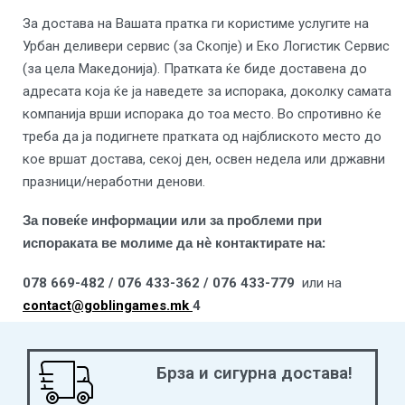
За достава на Вашата пратка ги користиме услугите на
Урбан деливери сервис (за Скопје) и Eко Логистик Сервис
(за цела Mакедонија). Пратката ќе биде доставена до
адресата која ќе ја наведете за испорака, доколку самата
компанија врши испорака до тоа место. Во спротивно ќе
треба да ја подигнете пратката од најблиското место до
кое вршат достава, секој ден, освен недела или државни
празници/неработни денови.
За повеќе информации или за проблеми при
испораката ве молиме да нѐ контактирате на:
078 669-482 / 076 433-362 / 076 433-779
или на
contact@goblingames.mk
4
Брза и сигурна достава!