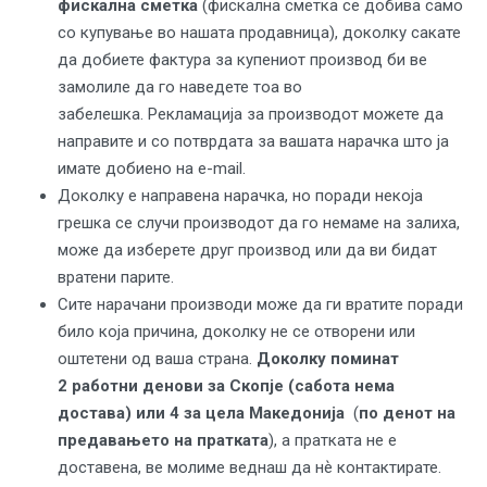
фискална сметка
(фискална сметка се добива само
со купување во нашата продавница), доколку сакате
да добиете фактура за купениот производ би ве
замолиле да го наведете тоа во
забелешка.
Рекламација за производот можете да
направите и со потврдата за вашата нарачка што ја
имате добиено на е-mail.
Доколку е направена нарачка, но поради некоја
грешка
се случи
производот да го немаме на залиха,
може да изберете друг производ или да ви бидат
вратени парите.
Сите нарачани производи може да ги вратите поради
било која причина, доколку не се отворени или
оштетени од ваша страна.
Доколку поминат
2
работни денови
за Скопје (сабота нема
достава) или 4 за цела Македонија
(
по денот на
предавањето на пратката
), а пратката не е
доставена, ве молиме веднаш да нѐ контактирате.