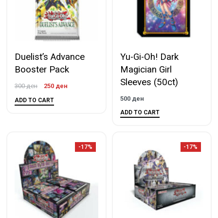
Duelist’s Advance
Yu-Gi-Oh! Dark
Booster Pack
Magician Girl
Sleeves (50ct)
300
ден
250
ден
500
ден
ADD TO CART
ADD TO CART
-17%
-17%