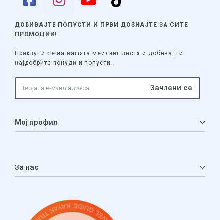
ДОБИВАЈТЕ ПОПУСТИ И ПРВИ ДОЗНАЈТЕ
ЗА СИТЕ
ПРОМОЦИИ!
Приклучи се на нашата меилинг листа и добивај ги
најдобрите понуди и попусти.
Мој профил
Мој профил
Кошничка
За нас
Листа на желби
Приватност
ЧПП
Нашата приказна
Контакт
Услови за плаќање и испорака