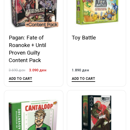
Pagan: Fate of
Toy Battle
Roanoke + Until
Proven Guilty
Content Pack
3.690
ден
3.090
ден
1.890
ден
ADD TO CART
ADD TO CART