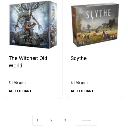
The Witcher: Old
Scythe
World
5.190
ден
6.190
ден
ADD TO CART
ADD TO CART
1
2
3