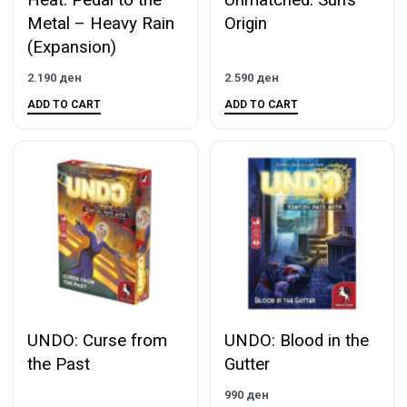
Heat: Pedal to the
Unmatched: Sun’s
Metal – Heavy Rain
Origin
(Expansion)
2.190
ден
2.590
ден
ADD TO CART
ADD TO CART
UNDO: Curse from
UNDO: Blood in the
the Past
Gutter
990
ден