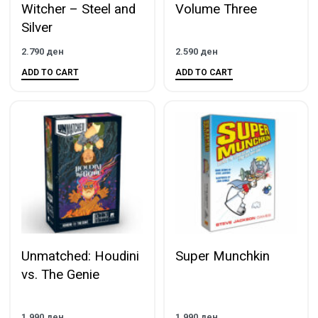
Witcher – Steel and
Volume Three
Silver
2.790
ден
2.590
ден
ADD TO CART
ADD TO CART
Unmatched: Houdini
Super Munchkin
vs. The Genie
1.990
ден
1.990
ден