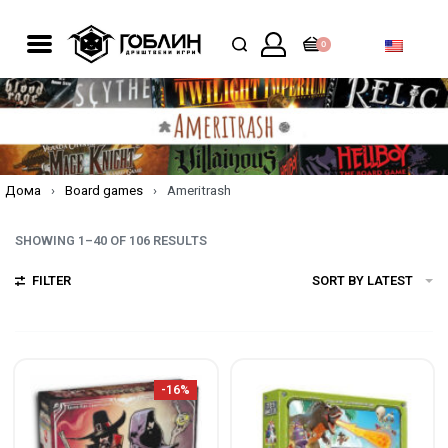
0
Дома
›
Board games
›
Ameritrash
SHOWING 1–40 OF 106 RESULTS
FILTER
SORT BY LATEST
-16%