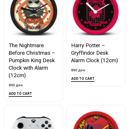
The Nightmare
Harry Potter –
Before Christmas –
Gryffindor Desk
Pumpkin King Desk
Alarm Clock (12cm)
Clock with Alarm
890
ден
(12cm)
ADD TO CART
890
ден
ADD TO CART