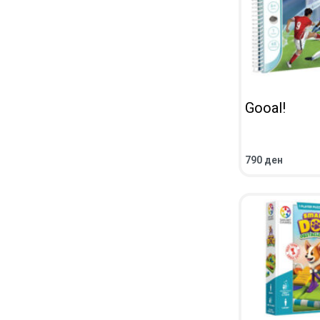
Gooal!
790
ден
ADD TO CART
Q