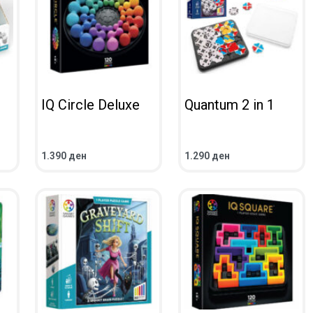
IQ Circle Deluxe
Quantum 2 in 1
1.390
ден
1.290
ден
IEW
ADD TO CART
QUICKVIEW
ADD TO CART
QUICKVIEW