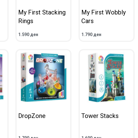
My First Stacking
My First Wobbly
Rings
Cars
1.590
ден
1.790
ден
IEW
ADD TO CART
QUICKVIEW
ADD TO CART
QUICKVIEW
DropZone
Tower Stacks