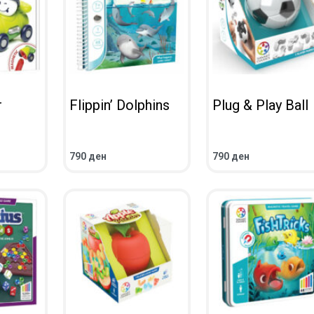
r
Flippin’ Dolphins
Plug & Play Ball
790
ден
790
ден
UICKVIEW
ADD TO CART
QUICKVIEW
ADD TO CART
QUICKV