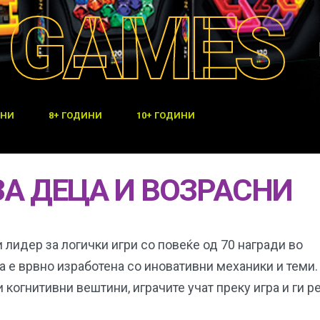
 GAMES
ИНИ
8+ ГОДИНИ
10+ ГОДИНИ
ЗА ДЕЦА И ВОЗРАСНИ
 лидер за логички игри со повеќе од 70 награди во
ра е врвно изработена со иновативни механики и теми.
и когнитивни вештини, играчите учат преку игра и ги 