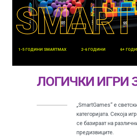
SMART
1-5 ГОДИНИ SMARTMAX
2-6 ГОДИНИ
6+ ГОД
ЛОГИЧКИ ИГРИ 
„SmartGames“ е светски
категоријата. Секоја иг
се базираат на различн
предизвиците.