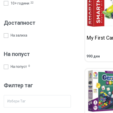
10+ години
22
Достапност
На залиха
My First Ca
На попуст
990
ден
ADD TO CART
Q
На попуст
0
Филтер таг