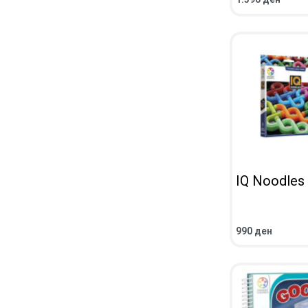
ADD TO CART
Q
IQ Noodles
990
ден
ADD TO CART
Q