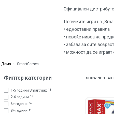
Официјален дистрибуте
Логичките игри на „Sma
• едноставни правила
• повеќе нивоа на пред
• забава за сите возрас
• можност да се играат
Дома
›
SmartGames
Филтер категории
SHOWING 1–40 O
1-5 години Smartmax
11
2-6 години
15
6+ години
64
8+ години
34