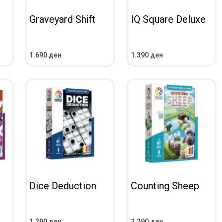
Graveyard Shift
IQ Square Deluxe
1.690
ден
1.390
ден
IEW
ADD TO CART
QUICKVIEW
ADD TO CART
QUICKVIEW
Dice Deduction
Counting Sheep
1.290
ден
1.290
ден