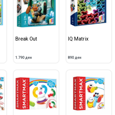
Break Out
IQ Matrix
1.790
ден
890
ден
IEW
ADD TO CART
QUICKVIEW
ADD TO CART
QUICKVIEW