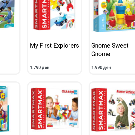
My First Explorers
Gnome Sweet
Gnome
1.790
ден
1.990
ден
UICKVIEW
ADD TO CART
QUICKVIEW
ADD TO CART
QUICKV