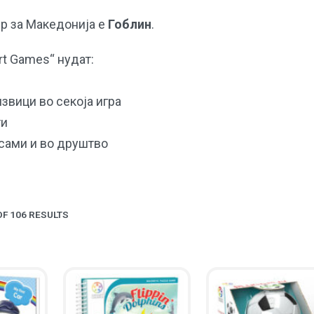
р за Македонија е
Гоблин
.
rt Games“ нудат:
извици во секоја игра
ти
 сами и во друштво
F 106 RESULTS