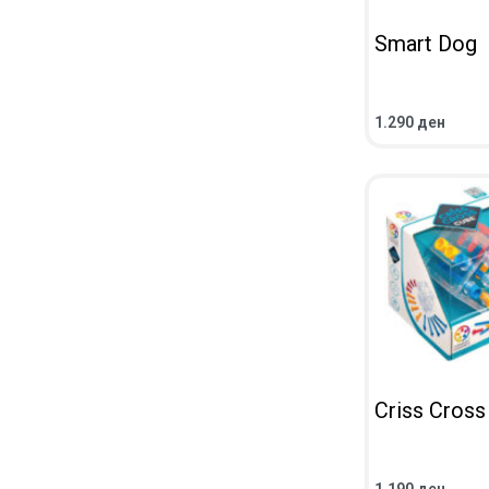
Smart Dog
1.290
ден
ADD TO CART
Q
Criss Cross