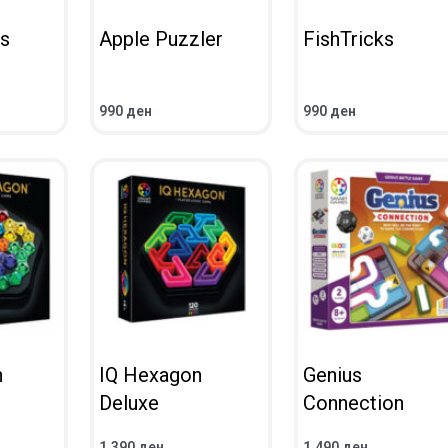
s
Apple Puzzler
FishTricks
990
ден
990
ден
UICKVIEW
ADD TO CART
QUICKVIEW
ADD TO CART
QUICKV
n
IQ Hexagon
Genius
Deluxe
Connection
1.390
ден
1.490
ден