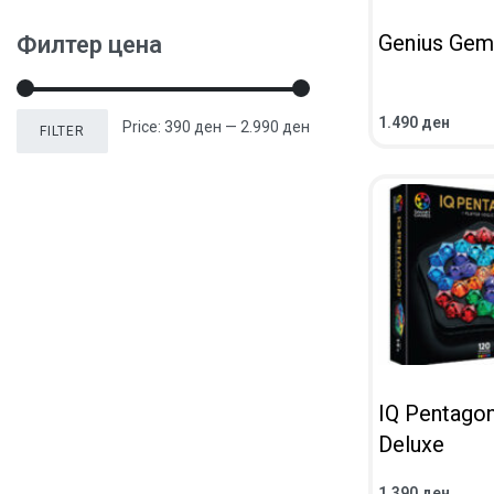
Genius Gem
Филтер цена
1.490
ден
Price:
390 ден
—
2.990 ден
FILTER
ADD TO CART
Q
IQ Pentago
Deluxe
1.390
ден