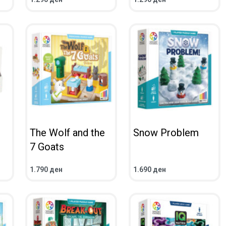
IEW
ADD TO CART
QUICKVIEW
ADD TO CART
QUICKVIEW
The Wolf and the
Snow Problem
7 Goats
1.790
ден
1.690
ден
IEW
ADD TO CART
QUICKVIEW
ADD TO CART
QUICKVIEW