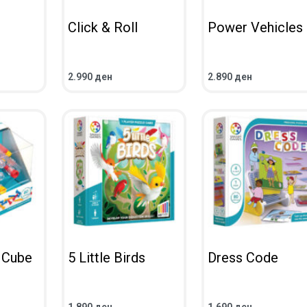
Click & Roll
Power Vehicles
2.990
ден
2.890
ден
UICKVIEW
ADD TO CART
QUICKVIEW
ADD TO CART
QUICKV
 Cube
5 Little Birds
Dress Code