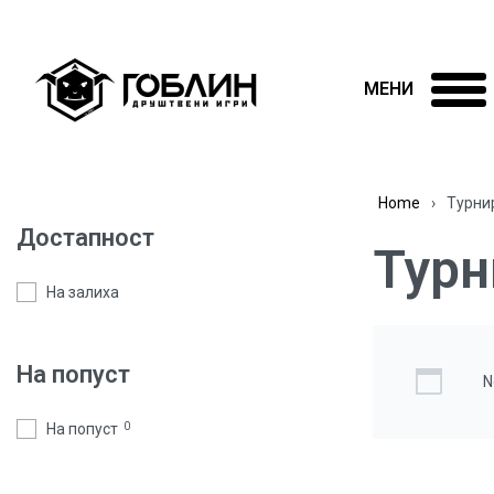
Home
›
Турни
Достапност
Турн
На залиха
На попуст
N
На попуст
0