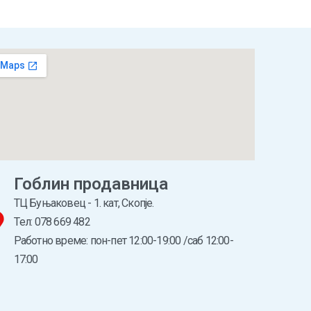
Гоблин продавница
ТЦ Буњаковец - 1. кат, Скопје.
Tел: 078 669 482
Работно време: пон-пет 12:00-19:00 /саб 12:00-
17:00