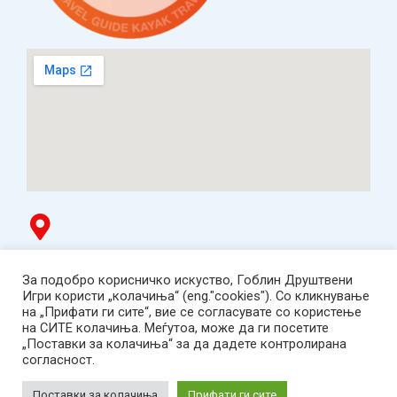
Гоблин продавница
За подобро корисничко искуство, Гоблин Друштвени
ТЦ Буњаковец - 1. кат, Скопје.
Игри користи „колачиња“ (eng."cookies"). Со кликнување
Tел: 078 669 482
на „Прифати ги сите“, вие се согласувате со користење
Работно време: пон-пет 12:00-19:00 /саб 12:00-17:00
на СИТЕ колачиња. Меѓутоа, може да ги посетите
2001-2026 Goblin Games, All Rights Reserved.
„Поставки за колачиња“ за да дадете контролирана
Гоблин ДОО, Скопје. Даночен број:
согласност.
МК4030005543925
contact@goblingames.mk
Поставки за колачиња
Прифати ги сите