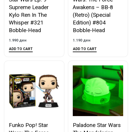
Supreme Leader
Awakens – BB-8
Kylo Ren In The
(Retro) (Special
Whisper #321
Edition) #804
Bobble-Head
Bobble-Head
1.990
ден
1.190
ден
ADD TO CART
ADD TO CART
Funko Pop! Star
Paladone Star Wars