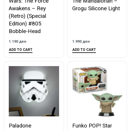
Wars: The Force
The Mandalorian –
Awakens – Rey
Grogu Silicone Light
(Retro) (Special
Edition) #805
Bobble-Head
1.190
ден
1.990
ден
ADD TO CART
ADD TO CART
Paladone
Funko POP! Star