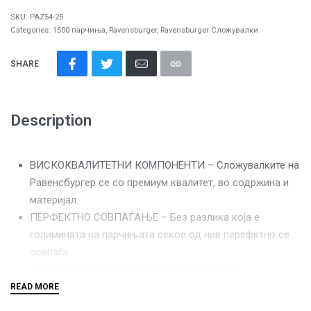
SKU:
PAZ54-25
Categories:
1500 парчиња
,
Ravensburger
,
Ravensburger Сложувалки
SHARE
Description
ВИСКОКВАЛИТЕТНИ КОМПОНЕНТИ – Сложувалките на
Равенсбургер се со премиум квалитет, во содржина и
материјал.
ПЕРФЕКТНО СОВПАЃАЊЕ – Без разлика која е
голимината на парчињата секое од нив перефктно се
совпаѓа.
СЕКОЕ ПАРЧЕ Е УНИКАТНО – Равенсбургер
сложувалките се составени од парчиња со уникатна
форма и ниедно од нив не се повторува.