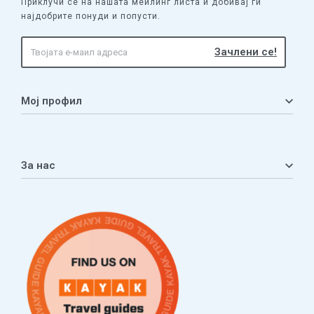
Приклучи се на нашата меилинг листа и добивај ги
најдобрите понуди и попусти.
Мој профил
Мој профил
Кошничка
За нас
Листа на желби
Приватност
ЧПП
Нашата приказна
Контакт
Услови за плаќање и испорака
Наши партнери