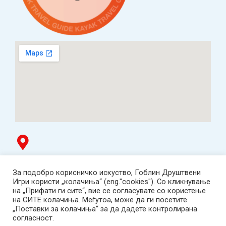
Гоблин продавница
За подобро корисничко искуство, Гоблин Друштвени
ТЦ Буњаковец - 1. кат, Скопје.
Игри користи „колачиња“ (eng."cookies"). Со кликнување
Tел: 078 669 482
на „Прифати ги сите“, вие се согласувате со користење
Работно време: пон-пет 12:00-19:00 /саб 12:00-17:00
на СИТЕ колачиња. Меѓутоа, може да ги посетите
2001-2026 Goblin Games, All Rights Reserved.
„Поставки за колачиња“ за да дадете контролирана
Гоблин ДОО, Скопје. Даночен број:
согласност.
МК4030005543925