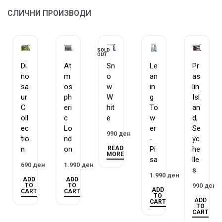
ЗАГАРАНТИРАН КВАЛИТЕТ – Равенсбургер има
СЛИЧНИ ПРОИЗВОДИ
традиција на изработка на сложувалки и игри повеќе
од 130 години.
ГОБЛИН е официјален дистрибутер на Равенсбургер за
SOLD
OUT
Македонија.
Di
At
Sn
Le
Pr
no
m
o
an
as
sa
os
w
in
lin
ur
ph
W
g
Isl
C
eri
hit
To
an
oll
c
e
w
d,
ec
Lo
er
Se
990
ден
tio
nd
-
yc
READ
n
on
Pi
he
MORE
sa
lle
690
ден
1.990
ден
s
1.990
ден
ADD
ADD
TO
TO
990
ден
ADD
CART
CART
TO
ADD
CART
TO
CART