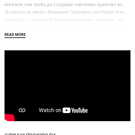
играчите, кои треба да создадат најголемо кралство во
Долината на змејот. Внимание! Змејовите кои блујат оган,
можат да го претворат било кое кралство, во пепел.. но,
опитните играчи можат да го употребат змејскиот оган и
против другите. Победник е оној кој што ќе има најголемо
кралство на крајот.
Играњето на оваа игра ги стимулира следните когнитивни
способности:
планирање
решавање на проблеми
визуелна перцепција
просторен увид
флексибилно размислување