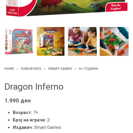
HOME
›
GOBLIN KIDS
›
SMART GAMES
›
6+ ГОДИНИ
Dragon Inferno
1.990
ден
Возраст:
7+
Броj на играчи:
2
Издавач
:
Smart Games