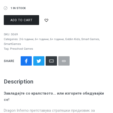
1 IN STOCK
ADD TO CART
SKU:
SG69
Categories:
2-6 години
,
6+ години
,
6+ години
,
Goblin Kids
,
Smart Games
,
SmartGames
Tag:
Preschool Games
SHARE
Description
Завладејте со кралството… или изгорите обидувајќи
се!
Dragon Inferno претставува стратешки предизвик за