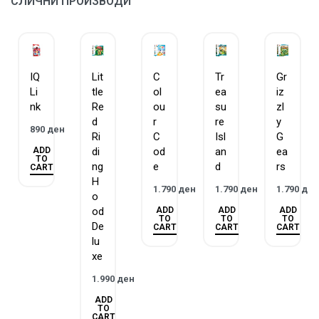
СЛИЧНИ ПРОИЗВОДИ
IQ
Lit
C
Tr
Gr
Li
tle
ol
ea
iz
nk
Re
ou
su
zl
d
r
re
y
890
ден
Ri
C
Isl
G
ADD
di
od
an
ea
TO
ng
e
d
rs
CART
H
1.790
ден
1.790
ден
1.790
де
o
ADD
ADD
ADD
od
TO
TO
TO
De
CART
CART
CART
lu
xe
1.990
ден
ADD
TO
CART