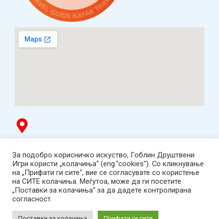
Гоблин продавница
За подобро корисничко искуство, Гоблин Друштвени
ТЦ Буњаковец - 1. кат, Скопје.
Игри користи „колачиња“ (eng."cookies"). Со кликнување
Tел: 078 669 482
на „Прифати ги сите“, вие се согласувате со користење
Работно време: пон-пет 12:00-19:00 /саб 12:00-17:00
на СИТЕ колачиња. Меѓутоа, може да ги посетите
2001-2026 Goblin Games, All Rights Reserved.
„Поставки за колачиња“ за да дадете контролирана
Гоблин ДОО, Скопје. Даночен број:
согласност.
МК4030005543925
contact@goblingames.mk
Поставки за колачиња
Прифати ги сите