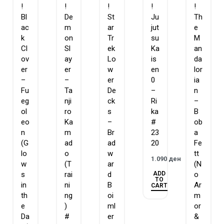
!
!
!
!
!
Bl
De
St
Ju
Th
ac
m
ar
jut
e
k
on
Tr
su
M
Cl
Sl
ek
Ka
an
ov
ay
Lo
is
da
er
er
w
en
lor
–
–
er
0
ia
Fu
Ta
De
–
n
eg
nji
ck
Ri
–
ol
ro
s
ka
B
eo
Ka
–
#
ob
n
m
Br
23
a
(G
ad
ad
20
Fe
lo
o
w
tt
1.090
ден
w
(T
ar
(N
ADD
s
rai
d
o
TO
in
ni
B
Ar
CART
th
ng
oi
m
e
)
ml
or
Da
#
er
&