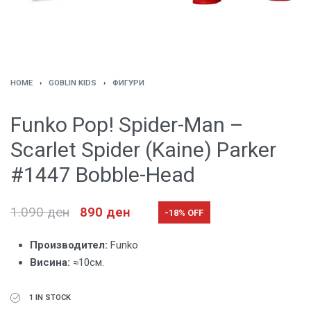
HOME
›
GOBLIN KIDS
›
ФИГУРИ
Funko Pop! Spider-Man –
Scarlet Spider (Kaine) Parker
#1447 Bobble-Head
1.090
ден
890
ден
-18% OFF
Производител:
Funko
Висина:
≈10см.
1 IN STOCK