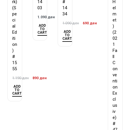
rk)
14
#
H
(S
03
14
el
pe
34
m
1.090
ден
ci
et
1.090
ден
690
ден
ADD
al
)
TO
ADD
Ed
(2
CART
TO
iti
02
CART
on
1
)
Fa
#
ll
15
C
55
on
ve
1.190
ден
890
ден
nti
ADD
on
TO
Ex
CART
cl
us
iv
e)
#
47