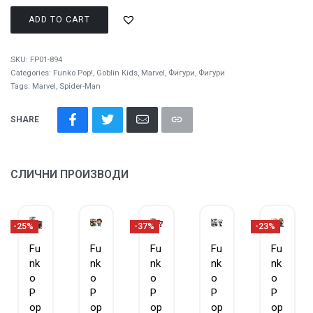
ADD TO CART
SKU:
FP01-894
Categories:
Funko Pop!
,
Goblin Kids
,
Marvel
,
Фигури
,
Фигури
Tags:
Marvel
,
Spider-Man
SHARE
СЛИЧНИ ПРОИЗВОДИ
-25%
-37%
-23%
Fu
Fu
Fu
Fu
Fu
nk
nk
nk
nk
nk
o
o
o
o
o
P
P
P
P
P
op
op
op
op
op