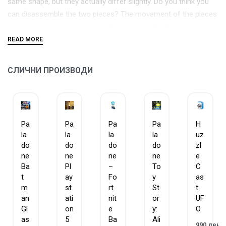
same shape, but they actually differ slightly. Do you think you
can disassemble the two pieces? The movement of the pieces
is very tricky, so you also need to be careful that your memory
does not play tricks on you. Designed by the Dutch genius
Oskar The theme is entwine.
СЛИЧНИ ПРОИЗВОДИ
© 2010, 2018 Hanayama Co., Ltd. All rights reserved.
Pa
Pa
Pa
Pa
H
la
la
la
la
uz
do
do
do
do
zl
ne
ne
ne
ne
e
Ba
Pl
–
To
C
t
ay
Fo
y
as
m
st
rt
St
t
an
ati
nit
or
UF
Gl
on
e
y:
O
as
5
Ba
Ali
990
ден