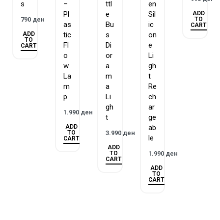
s
–
ttl
en
ADD
Pl
e
Sil
TO
790
ден
as
Bu
ic
CART
ADD
tic
s
on
TO
Fl
Di
e
CART
o
or
Li
w
a
gh
La
m
t
m
a
Re
p
Li
ch
gh
ar
1.990
ден
t
ge
ADD
ab
TO
3.990
ден
le
CART
ADD
TO
1.990
ден
CART
ADD
TO
CART