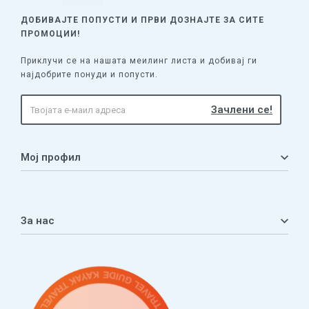
ДОБИВАЈТЕ ПОПУСТИ И ПРВИ ДОЗНАЈТЕ
ЗА СИТЕ
ПРОМОЦИИ!
Приклучи се на нашата меилинг листа и добивај ги
најдобрите понуди и попусти.
Мој профил
Мој профил
Кошничка
За нас
Листа на желби
Приватност
ЧПП
Нашата приказна
Контакт
Услови за плаќање и испорака
Наши партнери