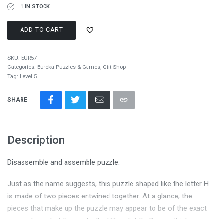
1 IN STOCK
ADD TO CART
SKU:
EUR57
Categories:
Eureka Puzzles & Games
,
Gift Shop
Tag:
Level 5
SHARE
Description
Disassemble and assemble puzzle:
Just as the name suggests, this puzzle shaped like the letter H
is made of two pieces entwined together. At a glance, the
pieces that make up the puzzle may appear to be of the exact