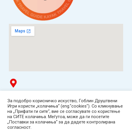
Гоблин продавница
За подобро корисничко искуство, Гоблин Друштвени
ТЦ Буњаковец - 1. кат, Скопје.
Игри користи „колачиња“ (eng."cookies"). Со кликнување
Tел: 078 669 482
на „Прифати ги сите“, вие се согласувате со користење
Работно време: пон-пет 12:00-19:00 /саб 12:00-17:00
на СИТЕ колачиња. Меѓутоа, може да ги посетите
2001-2026 Goblin Games, All Rights Reserved.
„Поставки за колачиња“ за да дадете контролирана
Гоблин ДОО, Скопје. Даночен број:
согласност.
МК4030005543925