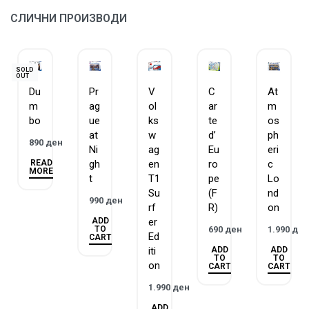
ЗАГАРАНТИРАН КВАЛИТЕТ – Равенсбургер има
СЛИЧНИ ПРОИЗВОДИ
традиција на изработка на сложувалки и игри повеќе
од 130 години.
ГОБЛИН е официјален дистрибутер на Равенсбургер за
SOLD
OUT
Македонија.
Du
Pr
V
C
At
m
ag
ol
ar
m
bo
ue
ks
te
os
at
w
d’
ph
890
ден
Ni
ag
Eu
eri
READ
gh
en
ro
c
MORE
t
T1
pe
Lo
Su
(F
nd
990
ден
rf
R)
on
ADD
er
TO
690
ден
1.990
де
Ed
CART
ADD
ADD
iti
TO
TO
on
CART
CART
1.990
ден
ADD