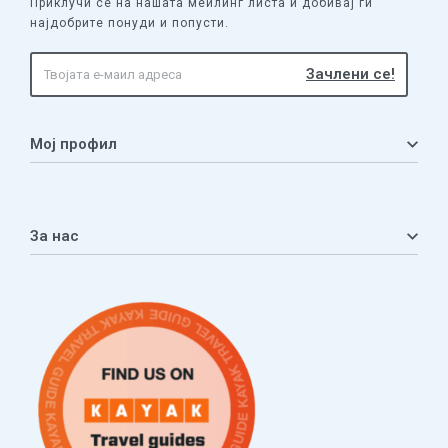
Приклучи се на нашата меилинг листа и добивај ги
најдобрите понуди и попусти.
Мој профил
Мој профил
Кошничка
За нас
Листа на желби
Приватност
ЧПП
Нашата приказна
Контакт
Услови за плаќање и испорака
Наши партнери