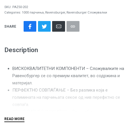
SKU:
PAZ50-202
Categories:
1000 парчиња
,
Ravensburger
,
Ravensburger Сложувалки
SHARE
Description
ВИСКОКВАЛИТЕТНИ КОМПОНЕНТИ – Сложувалките на
Равенсбургер се со премиум квалитет, во содржина и
материјал.
ПЕРФЕКТНО СОВПАЃАЊЕ – Без разлика која е
голимината на парчињата секое од нив перефктно се
совпаѓа.
СЕКОЕ ПАРЧЕ Е УНИКАТНО – Равенсбургер
сложувалките се составени од парчиња со уникатниа
форма и ниедно од нив не се повторува.