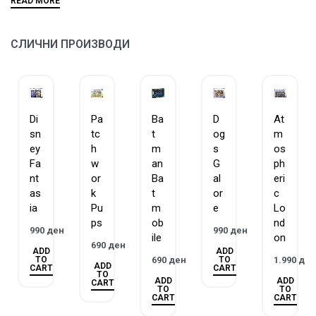
сложувалките се составени од парчиња со уникатниа
форма и ниедно од нив не се повторува.
ЗАГАРАНТИРАН КВАЛИТЕТ – Равенсбургер има
СЛИЧНИ ПРОИЗВОДИ
традиција на изработка на сложувалки и игри повеќе
од 130 години.
ГОБЛИН е официјален дистрибутер на Равенсбургер за
Македонија.
Di
Pa
Ba
D
At
sn
tc
t
og
m
ey
h
m
s
os
Fa
w
an
G
ph
nt
or
Ba
al
eri
as
k
t
or
c
ia
Pu
m
e
Lo
ps
ob
nd
990
ден
990
ден
ile
on
690
ден
ADD
ADD
TO
TO
690
ден
1.990
де
ADD
CART
CART
TO
ADD
ADD
CART
TO
TO
CART
CART