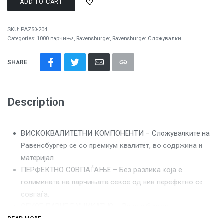
ADD TO CART
SKU:
PAZ50-204
Categories:
1000 парчиња
,
Ravensburger
,
Ravensburger Сложувалки
SHARE
Description
ВИСКОКВАЛИТЕТНИ КОМПОНЕНТИ – Сложувалките на
Равенсбургер се со премиум квалитет, во содржина и
материјал.
ПЕРФЕКТНО СОВПАЃАЊЕ – Без разлика која е
голимината на парчињата секое од нив перефктно се
совпаѓа.
СЕКОЕ ПАРЧЕ Е УНИКАТНО – Равенсбургер