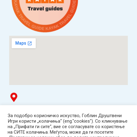
Гоблин продавница
За подобро корисничко искуство, Гоблин Друштвени
ТЦ Буњаковец - 1. кат, Скопје.
Игри користи „колачиња“ (eng."cookies"). Со кликнување
Tел: 078 669 482
на „Прифати ги сите“, вие се согласувате со користење
Работно време: пон-пет 12:00-19:00 /саб 12:00-17:00
на СИТЕ колачиња. Меѓутоа, може да ги посетите
2001-2026 Goblin Games, All Rights Reserved.