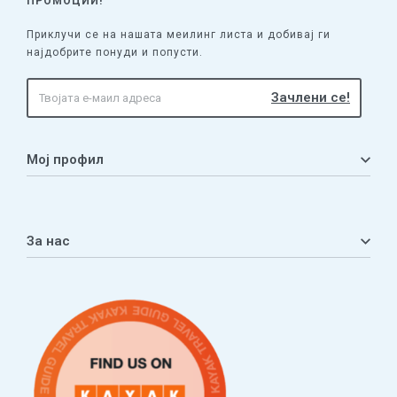
ПРОМОЦИИ!
Приклучи се на нашата меилинг листа и добивај ги
најдобрите понуди и попусти.
Мој профил
Мој профил
Кошничка
За нас
Листа на желби
Приватност
ЧПП
Нашата приказна
Контакт
Услови за плаќање и испорака
Наши партнери