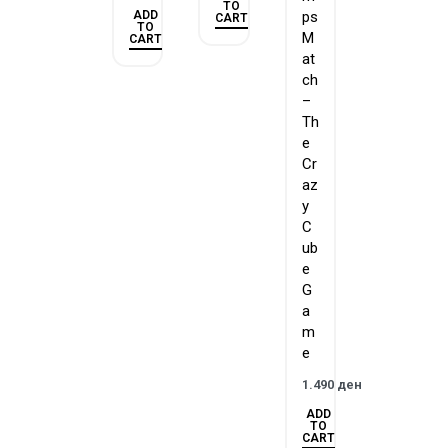
TO
ADD
ps
CART
TO
M
CART
at
ch
–
Th
e
Cr
az
y
C
ub
e
G
a
m
e
1.490
ден
ADD
TO
CART