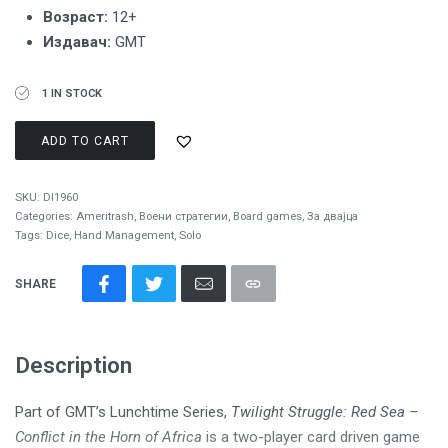
Вoзраст:
12+
Издавач:
GMT
1 IN STOCK
ADD TO CART
SKU:
DI1960
Categories:
Ameritrash
,
Воени стратегии
,
Board games
,
За двајца
Tags:
Dice
,
Hand Management
,
Solo
SHARE
Description
Part of GMT’s Lunchtime Series,
Twilight Struggle: Red Sea –
Conflict in the Horn of Africa
is a two-player card driven game