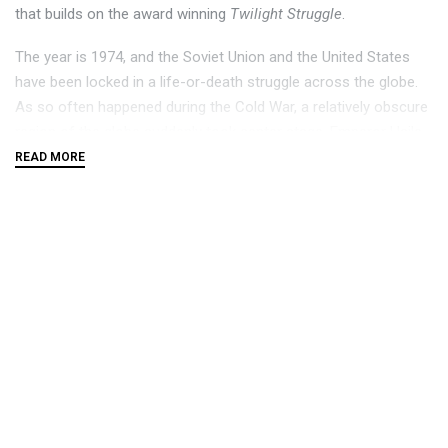
that builds on the award winning
Twilight Struggle
.
The year is 1974, and the Soviet Union and the United States
have been locked in a life-or-death struggle across the globe.
As so often happened during the Cold War, a relatively obscure
region of the globe suddenly took center stage. Emperor Haile
Selassie I of Ethiopia, a bedrock U.S. ally in Africa, had grown
old and increasingly dictatorial. When he was overthrown in
1974, a Marxist coalition took the reins of power. This new
revolutionary leadership initiated a chain of events that upset
the regional balance of power and unleashed all the familiar
elements of Cold War competition in the Horn of Africa.
With a more limited scope and much shorter playtime,
Twilight
Struggle: Red Sea
is the perfect way to introduce new players
to the
Twilight Struggle
system, while maintaining all the
tension, decision making, and theme of the original classic. The
cards from
Twilight Struggle
can be used in
TS: Red Sea
and