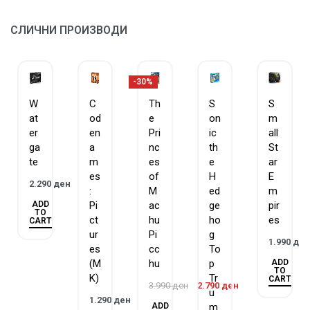
vice versa.
СЛИЧНИ ПРОИЗВОДИ
Награди и признанија:
2022 Golden Geek Best Wargame Nominee
2022 Golden Geek Best 2-Player Board Game Nominee
-30%
2022 Charles S. Roberts Best Modern Wargame Nominee
W
C
Th
S
S
at
od
e
on
m
er
en
Pri
ic
all
ga
a
nc
th
St
te
m
es
e
ar
es
of
H
E
2.290
ден
:
M
ed
m
ADD
Pi
ac
ge
pir
TO
ct
hu
ho
es
CART
ur
Pi
g
1.990
де
es
cc
To
ADD
(M
hu
p
TO
K)
Tr
CART
3.990
ден
2.790
ден
u
1.290
ден
ADD
m