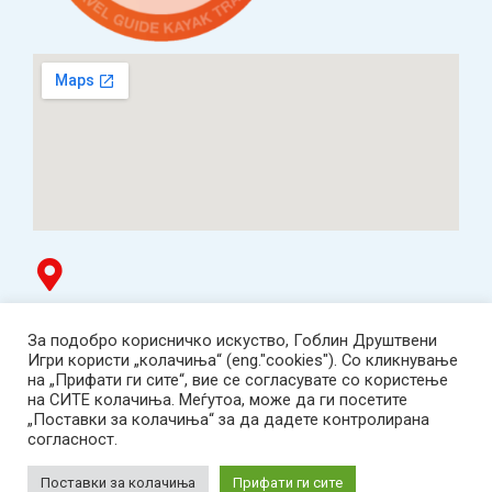
Гоблин продавница
За подобро корисничко искуство, Гоблин Друштвени
ТЦ Буњаковец - 1. кат, Скопје.
Игри користи „колачиња“ (eng."cookies"). Со кликнување
Tел: 078 669 482
на „Прифати ги сите“, вие се согласувате со користење
Работно време: пон-пет 12:00-19:00 /саб 12:00-17:00
на СИТЕ колачиња. Меѓутоа, може да ги посетите
2001-2026 Goblin Games, All Rights Reserved.
„Поставки за колачиња“ за да дадете контролирана
Гоблин ДОО, Скопје. Даночен број:
согласност.
МК4030005543925
contact@goblingames.mk
Поставки за колачиња
Прифати ги сите