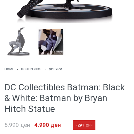
HOME
›
GOBLIN KIDS
›
ФИГУРИ
DC Collectibles Batman: Black
& White: Batman by Bryan
Hitch Statue
6.990
ден
4.990
ден
-29% OFF