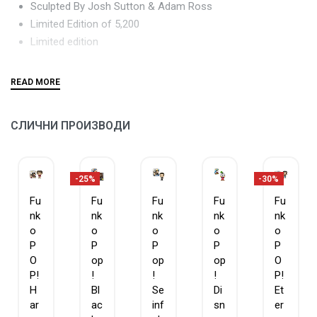
Sculpted By Josh Sutton & Adam Ross
Limited Edition of 5,200
Limited edition
СЛИЧНИ ПРОИЗВОДИ
-25%
-30%
Fu
Fu
Fu
Fu
Fu
nk
nk
nk
nk
nk
o
o
o
o
o
P
P
P
P
P
O
op
op
op
O
P!
!
!
!
P!
H
Bl
Se
Di
Et
ar
ac
inf
sn
er