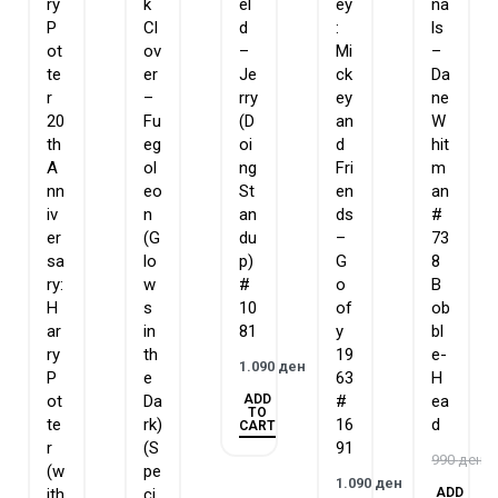
ry
k
el
ey
na
P
Cl
d
:
ls
ot
ov
–
Mi
–
te
er
Je
ck
Da
r
–
rry
ey
ne
20
Fu
(D
an
W
th
eg
oi
d
hit
A
ol
ng
Fri
m
nn
eo
St
en
an
iv
n
an
ds
#
er
(G
du
–
73
sa
lo
p)
G
8
ry:
w
#
o
B
H
s
10
of
ob
ar
in
81
y
bl
ry
th
19
e-
1.090
ден
P
e
63
H
ADD
ot
Da
#
ea
TO
te
rk)
16
d
CART
r
(S
91
990
ден
(w
pe
1.090
ден
ADD
ith
ci