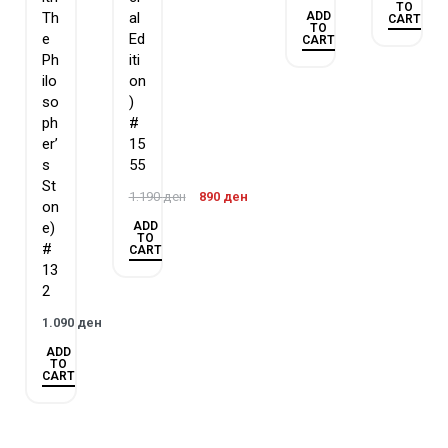
TO
ADD
Th
al
CART
TO
e
Ed
CART
Ph
iti
ilo
on
so
)
ph
#
er’
15
s
55
St
1.190
ден
890
ден
on
ADD
e)
TO
#
CART
13
2
1.090
ден
ADD
TO
CART