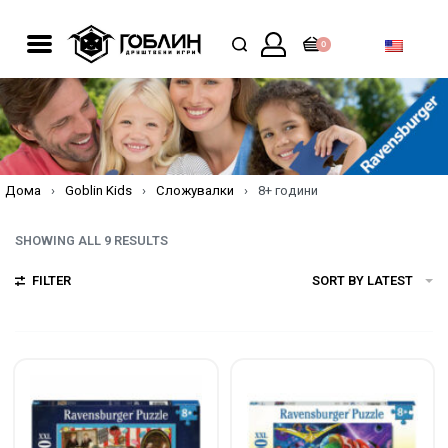
0
Дома
›
Goblin Kids
›
Сложувалки
›
8+ години
SHOWING ALL 9 RESULTS
FILTER
SORT BY LATEST