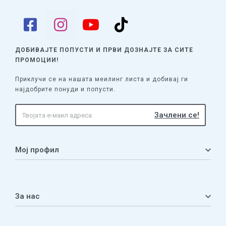
ДОБИВАЈТЕ ПОПУСТИ И ПРВИ ДОЗНАЈТЕ
ЗА СИТЕ
ПРОМОЦИИ!
Приклучи се на нашата меилинг листа и добивај ги
најдобрите понуди и попусти.
Мој профил
Мој профил
Кошничка
За нас
Листа на желби
Приватност
ЧПП
Нашата приказна