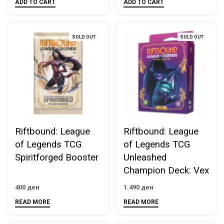
ADD TO CART
ADD TO CART
SOLD OUT
SOLD OUT
Riftbound: League
Riftbound: League
of Legends TCG
of Legends TCG
Spiritforged Booster
Unleashed
Champion Deck: Vex
400
ден
1.490
ден
READ MORE
READ MORE