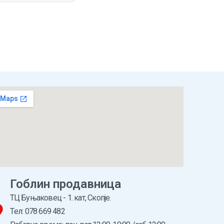
CART
QUICKVIEW
Гоблин продавница
ТЦ Буњаковец - 1. кат, Скопје.
Tел: 078 669 482