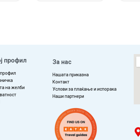
IEW
ADD TO CART
QUICKVIEW
ADD TO 
ј профил
За нас
 профил
Нашата приказна
ничка
Контакт
та на желби
Услови за плаќање и испорака
ватност
Наши партнери
П