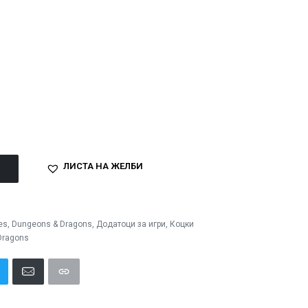
ЛИСТА НА ЖЕЛБИ
es
,
Dungeons & Dragons
,
Додатоци за игри
,
Коцки
Dragons