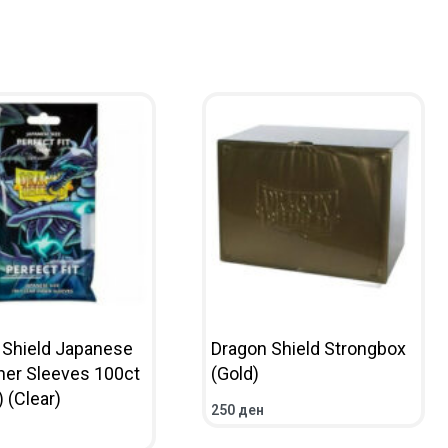
 Shield Japanese
Dragon Shield Strongbox
nner Sleeves 100ct
(Gold)
 (Clear)
250
ден
ADD TO CART
QUICKVIEW