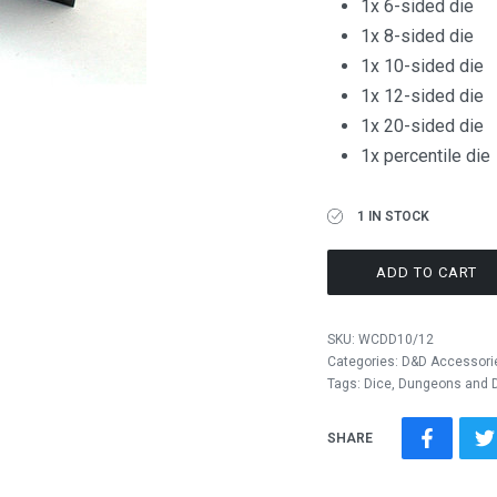
1x 6-sided die
1x 8-sided die
1x 10-sided die
1x 12-sided die
1x 20-sided die
1x percentile die
1 IN STOCK
ADD TO CART
SKU:
WCDD10/12
Categories:
D&D Accessori
Tags:
Dice
,
Dungeons and 
SHARE