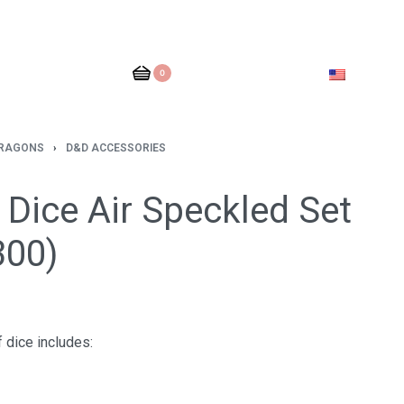
0
DRAGONS
›
D&D ACCESSORIES
Dice Air Speckled Set
300)
 dice includes: