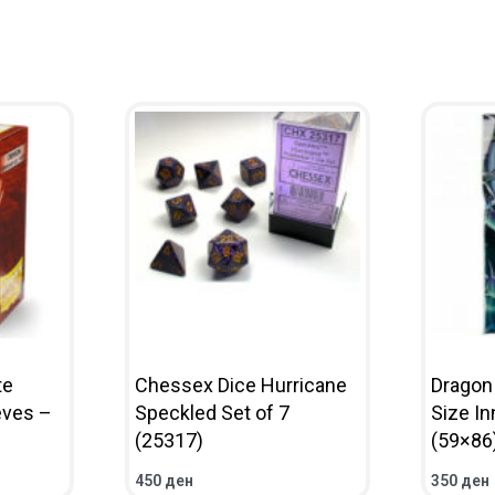
te
Chessex Dice Hurricane
Dragon
eves –
Speckled Set of 7
Size I
(25317)
(59×86)
450
ден
350
ден