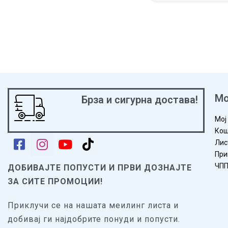
ADD TO CART
QUICKV
Мо
Брза и сигурна достава!
Мој
Кош
Лис
При
ЧП
ДОБИВАЈТЕ ПОПУСТИ И ПРВИ ДОЗНАЈТЕ
ЗА СИТЕ ПРОМОЦИИ!
Приклучи се на нашата меилинг листа и
добивај ги најдобрите понуди и попусти.