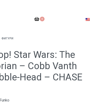
0
ФИГУРИ
p! Star Wars: The
rian – Cobb Vanth
bble-Head – CHASE
Funko