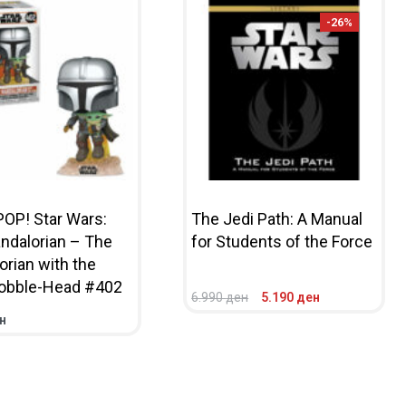
-26%
POP! Star Wars:
The Jedi Path: A Manual
ndalorian – The
for Students of the Force
rian with the
Bobble-Head #402
6.990
ден
5.190
ден
ADD TO CART
QUICKVIEW
н
CART
QUICKVIEW