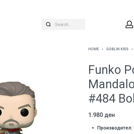
HOME
›
GOBLIN KIDS
›
Funko Po
Mandalo
#484 Bo
1.980
ден
Производител: