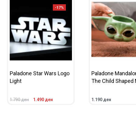
-17%
Paladone Star Wars Logo
Paladone Mandalor
Light
The Child Shaped
1.790
ден
1.490
ден
1.190
ден
ADD TO CART
QUICKVIEW
ADD TO CART
QUICKV