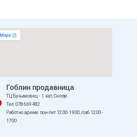
Гоблин продавница
ТЦ Буњаковец - 1. кат, Скопје.
Tел: 078 669 482
Работно време: пон-пет 12:00-19:00 /саб 12:00-
17:00