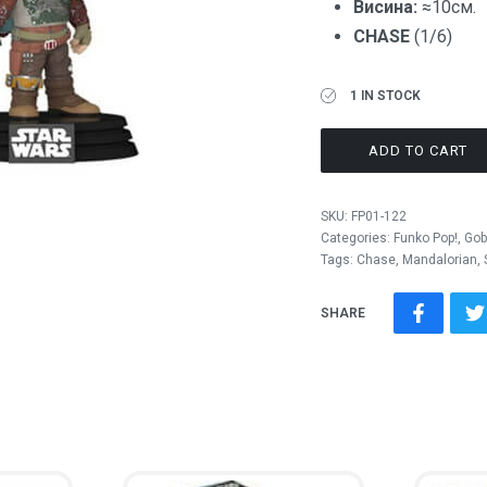
Висина:
≈10см.
CHASE
(1/6)
1 IN STOCK
ADD TO CART
SKU:
FP01-122
Categories:
Funko Pop!
,
Gob
Tags:
Chase
,
Mandalorian
,
SHARE