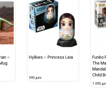
ian –
Hylkies – Princess Leia
Funko 
 Mug
The Ma
Mandalo
Child 
590
ден
IEW
ADD TO CART
QUICKVIEW
1.090
де
ADD TO 