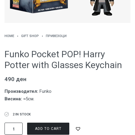
HOME
›
GIFT SHOP
›
ПРИВЕЗОЦИ
Funko Pocket POP! Harry
Potter with Glasses Keychain
490
ден
Производител:
Funko
Висина:
≈5см.
2 IN STOCK
ADD TO CART