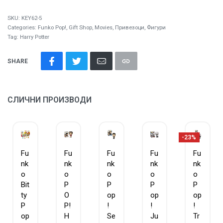
SKU:
KEY62-5
Categories:
Funko Pop!
,
Gift Shop
,
Movies
,
Привезоци
,
Фигури
Tag:
Harry Potter
SHARE
СЛИЧНИ ПРОИЗВОДИ
-23%
Fu
Fu
Fu
Fu
Fu
nk
nk
nk
nk
nk
o
o
o
o
o
Bit
P
P
P
P
ty
O
op
op
op
P
P!
!
!
!
op
H
Se
Ju
Tr