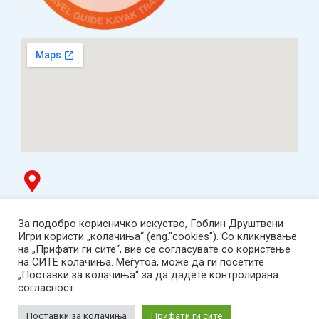
Гоблин продавница
За подобро корисничко искуство, Гоблин Друштвени
ТЦ Буњаковец - 1. кат, Скопје.
Игри користи „колачиња“ (eng."cookies"). Со кликнување
Tел: 078 669 482
на „Прифати ги сите“, вие се согласувате со користење
Работно време: пон-пет 12:00-19:00 /саб 12:00-17:00
на СИТЕ колачиња. Меѓутоа, може да ги посетите
2001-2026 Goblin Games, All Rights Reserved.
„Поставки за колачиња“ за да дадете контролирана
Гоблин ДОО, Скопје. Даночен број:
согласност.
МК4030005543925
contact@goblingames.mk
Поставки за колачиња
Прифати ги сите