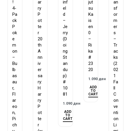
!
ar
inf
jut
an
4-
ry
el
su
sf
Pa
P
d
Ka
or
ck
ot
–
is
m
P
te
Je
en
er
ok
r
rry
0
s
e
20
(D
–
–
m
th
oi
Ri
Tr
on
A
ng
ka
ac
–
nn
St
#
ks
Bu
iv
an
23
(2
lb
er
du
20
02
as
sa
p)
1
1.090
ден
au
ry:
#
Fa
ADD
r,
H
10
ll
TO
Fl
ar
81
C
CART
ar
ry
on
1.090
ден
eo
P
ve
ADD
n,
ot
nti
TO
Pi
te
on
CART
ch
r
Li
u,
(w
mi