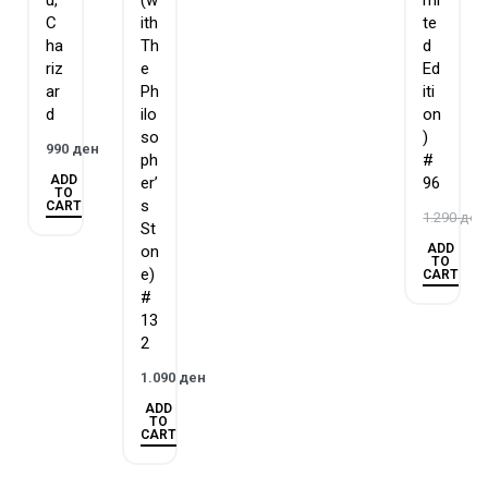
C
ith
te
ha
Th
d
riz
e
Ed
ar
Ph
iti
d
ilo
on
so
)
990
ден
ph
#
ADD
er’
96
TO
s
CART
1.290
ден
St
ADD
on
TO
e)
CART
#
13
2
1.090
ден
ADD
TO
CART