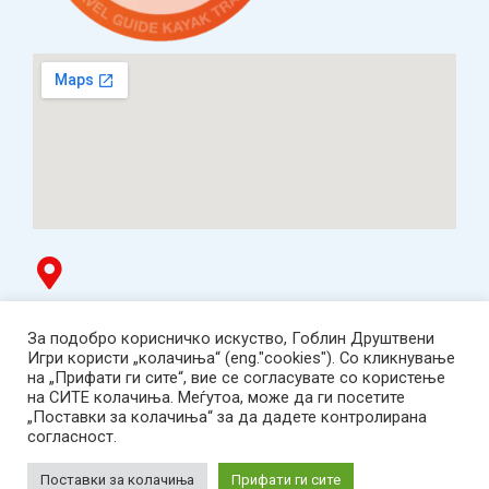
Гоблин продавница
За подобро корисничко искуство, Гоблин Друштвени
ТЦ Буњаковец - 1. кат, Скопје.
Игри користи „колачиња“ (eng."cookies"). Со кликнување
Tел: 078 669 482
на „Прифати ги сите“, вие се согласувате со користење
Работно време: пон-пет 12:00-19:00 /саб 12:00-17:00
на СИТЕ колачиња. Меѓутоа, може да ги посетите
2001-2026 Goblin Games, All Rights Reserved.
„Поставки за колачиња“ за да дадете контролирана
Гоблин ДОО, Скопје. Даночен број:
согласност.
МК4030005543925
contact@goblingames.mk
Поставки за колачиња
Прифати ги сите