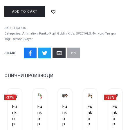
ADD TO CART
SKU:
FP03-516
Categories:
Animation
,
Funko Pop!
,
Goblin Kids
,
SPECIALS
,
Фигури
,
Фигури
Tag:
Demon Slayer
SHARE
СЛИЧНИ ПРОИЗВОДИ
-37%
-37%
Fu
Fu
Fu
Fu
Fu
nk
nk
nk
nk
nk
o
o
o
o
o
P
P
P
P
P