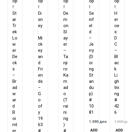
op
op
op
op
op
!
!
!
!
!
St
Di
De
Se
H
ar
sn
m
inf
er
Tr
ey
on
el
oe
ek
:
Sl
d
s:
Lo
Mi
ay
–
D
w
ck
er
Je
C
er
ey
–
rry
–
De
an
Ta
(D
Bl
ck
d
nji
oi
ac
s
Fri
ro
ng
k
–
en
Ka
St
Li
Br
ds
m
an
gh
ad
–
ad
du
tni
w
G
o
p)
ng
ar
o
(T
#
#
d
of
rai
10
42
B
y
ni
81
6
oi
19
ng
1.090
ден
1.090
ден
ml
63
)
ADD
ADD
er
#
#