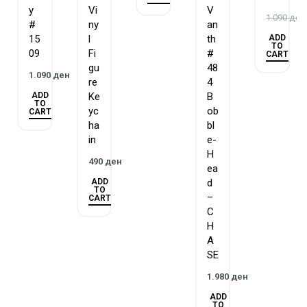
y
Vi
V
1.090
ден
#
ny
an
ADD
15
l
th
TO
09
Fi
#
CART
gu
48
1.090
ден
re
4
ADD
Ke
B
TO
yc
ob
CART
ha
bl
in
e-
H
490
ден
ea
ADD
d
TO
–
CART
C
H
A
SE
1.980
ден
ADD
TO