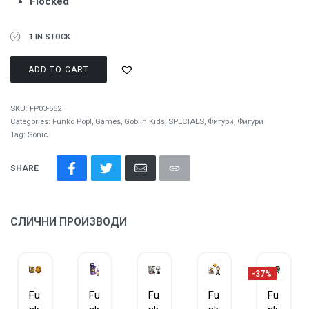
Flocked
1 IN STOCK
ADD TO CART
SKU:
FP03-552
Categories:
Funko Pop!
,
Games
,
Goblin Kids
,
SPECIALS
,
Фигури
,
Фигури
Tag:
Sonic
SHARE
СЛИЧНИ ПРОИЗВОДИ
-37%
Fu
Fu
Fu
Fu
Fu