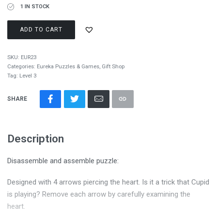
1 IN STOCK
ADD TO CART
SKU:
EUR23
Categories:
Eureka Puzzles & Games
,
Gift Shop
Tag:
Level 3
SHARE
Description
Disassemble and assemble puzzle:
Designed with 4 arrows piercing the heart. Is it a trick that Cupid
is playing? Remove each arrow by carefully examining the
heart.