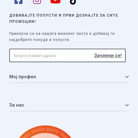
ДОБИВАЈТЕ ПОПУСТИ И ПРВИ ДОЗНАЈТЕ
ЗА СИТЕ
ПРОМОЦИИ!
Приклучи се на нашата меилинг листа и добивај ги
најдобрите понуди и попусти.
Мој профил
Мој профил
Кошничка
За нас
Листа на желби
Приватност
ЧПП
Нашата приказна
Контакт
Услови за плаќање и испорака