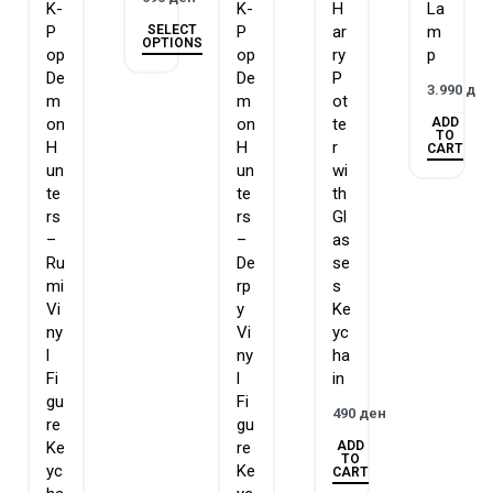
K-
K-
H
La
SELECT
P
P
ar
m
OPTIONS
op
op
ry
p
De
De
P
3.990
де
m
m
ot
ADD
on
on
te
TO
H
H
r
CART
un
un
wi
te
te
th
rs
rs
Gl
–
–
as
Ru
De
se
mi
rp
s
Vi
y
Ke
ny
Vi
yc
l
ny
ha
Fi
l
in
gu
Fi
490
ден
re
gu
ADD
Ke
re
TO
yc
Ke
CART