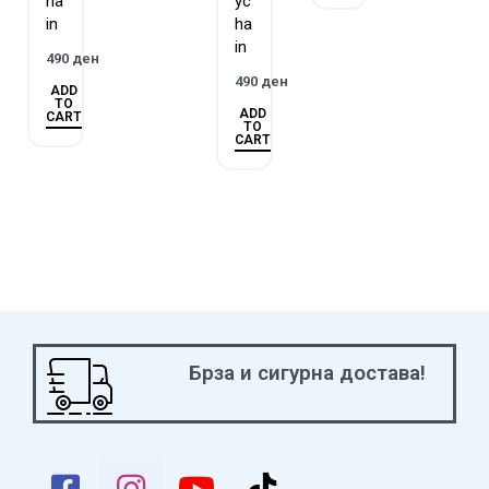
ha
yc
in
ha
in
490
ден
490
ден
ADD
TO
ADD
CART
TO
CART
Брза и сигурна достава!