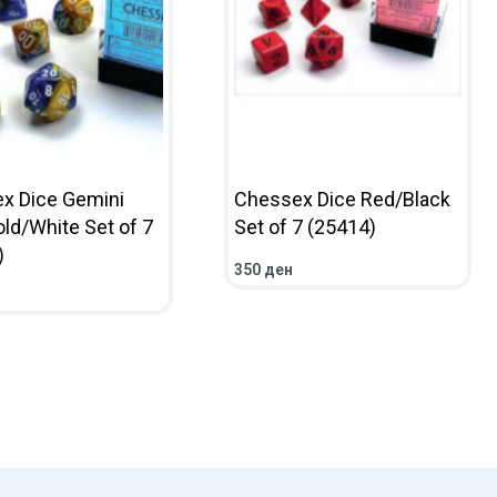
x Dice Gemini
Chessex Dice Red/Black
ld/White Set of 7
Set of 7 (25414)
)
350
ден
ADD TO CART
QUICKVIEW
CART
QUICKVIEW