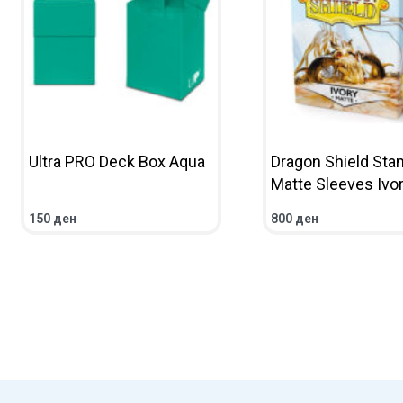
Ultra PRO Deck Box Aqua
Dragon Shield Sta
Matte Sleeves Ivor
150
ден
800
ден
READ MORE
QUICKVIEW
ADD TO CART
QUICKV