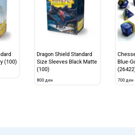
ndard
Dragon Shield Standard
Chesse
y (100)
Size Sleeves Black Matte
Blue-Go
(100)
(26422
IEW
800
ден
700
ден
ADD TO CART
QUICKVIEW
ADD TO 