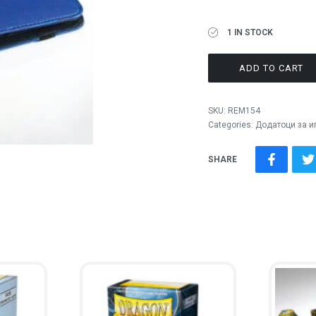
1 IN STOCK
ADD TO CART
SKU:
REM154
Categories:
Додатоци за и
SHARE