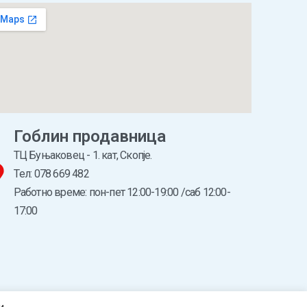
Гоблин продавница
ТЦ Буњаковец - 1. кат, Скопје.
Tел: 078 669 482
Работно време: пон-пет 12:00-19:00 /саб 12:00-
17:00