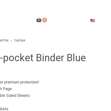
0
 ИГРИ
›
ПАПКИ
-pocket Binder Blue
or premium protection!
ch Page
ble Sided Sheets
ckets