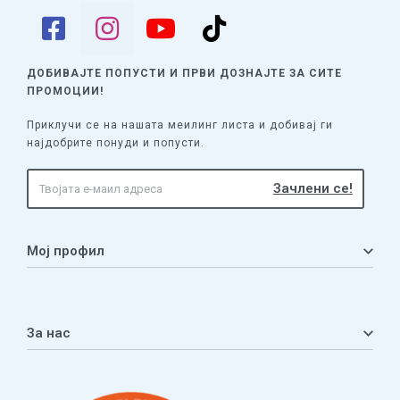
ДОБИВАЈТЕ ПОПУСТИ И ПРВИ ДОЗНАЈТЕ
ЗА СИТЕ
ПРОМОЦИИ!
Приклучи се на нашата меилинг листа и добивај ги
најдобрите понуди и попусти.
Мој профил
Мој профил
Кошничка
За нас
Листа на желби
Приватност
ЧПП
Нашата приказна