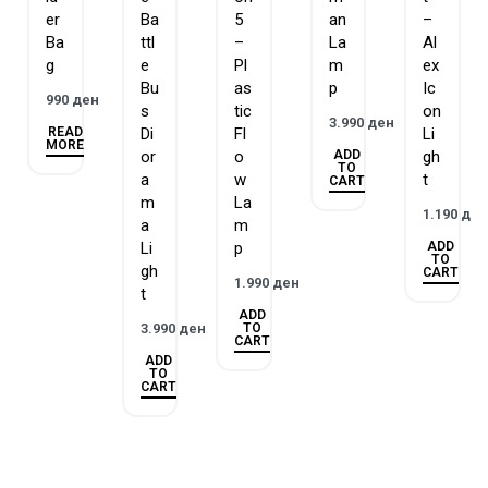
er
Ba
5
an
–
Ba
ttl
–
La
Al
g
e
Pl
m
ex
Bu
as
p
Ic
990
ден
s
tic
on
3.990
ден
READ
Di
Fl
Li
MORE
ADD
or
o
gh
TO
a
w
t
CART
m
La
1.190
де
a
m
ADD
Li
p
TO
gh
CART
1.990
ден
t
ADD
TO
3.990
ден
CART
ADD
TO
CART