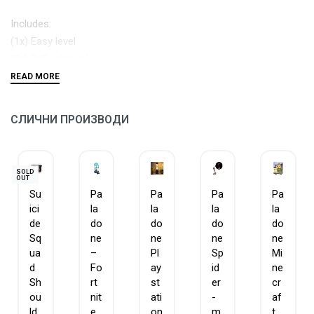
Includes:
(1x) Easy level
(2x) Difficult level
(1x) Expert Level
СЛИЧНИ ПРОИЗВОДИ
SOLD
OUT
Su
Pa
Pa
Pa
Pa
ici
la
la
la
la
de
do
do
do
do
Sq
ne
ne
ne
ne
ua
–
Pl
Sp
Mi
d
Fo
ay
id
ne
Sh
rt
st
er
cr
ou
nit
ati
-
af
ld
e
on
m
t