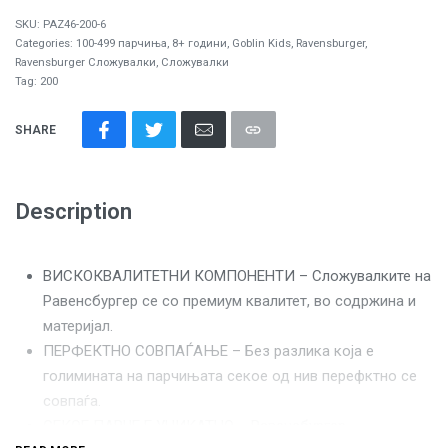
SKU:
PAZ46-200-6
Categories:
100-499 парчиња
,
8+ години
,
Goblin Kids
,
Ravensburger
,
Ravensburger Сложувалки
,
Сложувалки
Tag:
200
SHARE
Description
ВИСКОКВАЛИТЕТНИ КОМПОНЕНТИ – Сложувалките на
Равенсбургер се со премиум квалитет, во содржина и
материјал.
ПЕРФЕКТНО СОВПАЃАЊЕ – Без разлика која е
голимината на парчињата секое од нив перефктно се
совпаѓа.
СЕКОЕ ПАРЧЕ Е УНИКАТНО – Равенсбургер