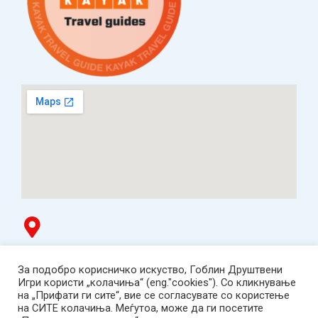
Гоблин продавница
За подобро корисничко искуство, Гоблин Друштвени
ТЦ Буњаковец - 1. кат, Скопје.
Игри користи „колачиња“ (eng."cookies"). Со кликнување
Tел: 078 669 482
на „Прифати ги сите“, вие се согласувате со користење
Работно време: пон-пет 12:00-19:00 /саб 12:00-17:00
на СИТЕ колачиња. Меѓутоа, може да ги посетите
2001-2026 Goblin Games, All Rights Reserved.