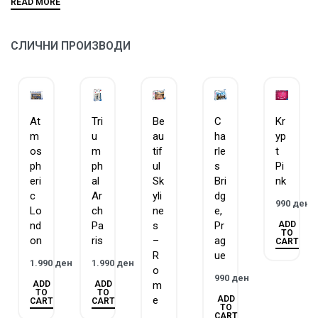
сложувалките се составени од парчиња со уникатна
форма и ниедно од нив не се повторува.
ЗАГАРАНТИРАН КВАЛИТЕТ – Равенсбургер има
СЛИЧНИ ПРОИЗВОДИ
традиција на изработка на сложувалки и игри повеќе
од 130 години.
ГОБЛИН е официјален дистрибутер на Равенсбургер за
Македонија.
At
Tri
Be
C
Kr
m
u
au
ha
yp
os
m
tif
rle
t
ph
ph
ul
s
Pi
eri
al
Sk
Bri
nk
c
Ar
yli
dg
990
ден
Lo
ch
ne
e,
ADD
nd
Pa
s
Pr
TO
on
ris
–
ag
CART
R
ue
1.990
ден
1.990
ден
o
990
ден
ADD
ADD
m
TO
TO
ADD
e
CART
CART
TO
CART