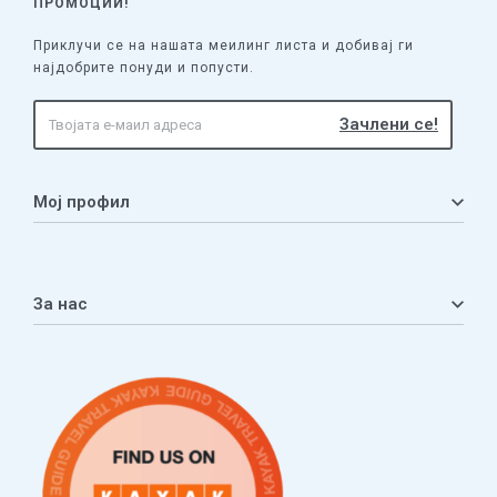
ПРОМОЦИИ!
Приклучи се на нашата меилинг листа и добивај ги
најдобрите понуди и попусти.
Мој профил
Мој профил
Кошничка
За нас
Листа на желби
Приватност
ЧПП
Нашата приказна
Контакт
Услови за плаќање и испорака
Наши партнери