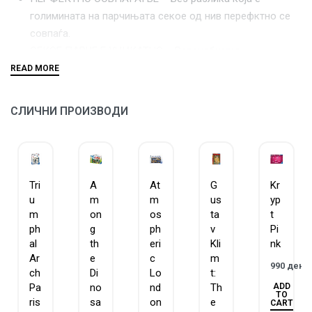
голимината на парчињата секое од нив перефктно се
совпаѓа.
СЕКОЕ ПАРЧЕ Е УНИКАТНО – Равенсбургер
сложувалките се составени од парчиња со уникатна
форма и ниедно од нив не се повторува.
ЗАГАРАНТИРАН КВАЛИТЕТ – Равенсбургер има
СЛИЧНИ ПРОИЗВОДИ
традиција на изработка на сложувалки и игри повеќе
од 130 години.
Совршено изработените делчиња овозможуваат точно
и лесно вклопување, без потреба од лепак!
Tri
A
At
G
Kr
ГОБЛИН е официјален дистрибутер на Равенсбургер за
u
m
m
us
yp
Македонија.
m
on
os
ta
t
ph
g
ph
v
Pi
al
th
eri
Kli
nk
Ar
e
c
m
990
ден
ch
Di
Lo
t:
ADD
Pa
no
nd
Th
TO
ris
sa
on
e
CART