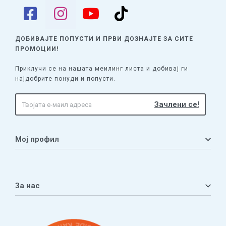
ДОБИВАЈТЕ ПОПУСТИ И ПРВИ ДОЗНАЈТЕ
ЗА СИТЕ
ПРОМОЦИИ!
Приклучи се на нашата меилинг листа и добивај ги
најдобрите понуди и попусти.
Мој профил
Мој профил
Кошничка
За нас
Листа на желби
Приватност
ЧПП
Нашата приказна
Контакт