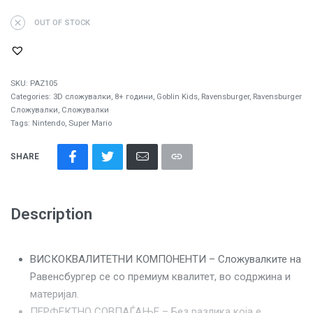
OUT OF STOCK
SKU:
PAZ105
Categories:
3D сложувалки
,
8+ години
,
Goblin Kids
,
Ravensburger
,
Ravensburger
Сложувалки
,
Сложувалки
Tags:
Nintendo
,
Super Mario
SHARE
Description
ВИСКОКВАЛИТЕТНИ КОМПОНЕНТИ – Сложувалките на
Равенсбургер се со премиум квалитет, во содржина и
материјал.
ПЕРФЕКТНО СОВПАЃАЊЕ – Без разлика која е