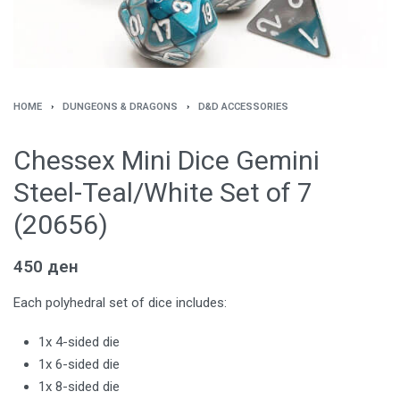
HOME
›
DUNGEONS & DRAGONS
›
D&D ACCESSORIES
Chessex Mini Dice Gemini
Steel-Teal/White Set of 7
(20656)
450
ден
Each polyhedral set of dice includes:
1x 4-sided die
1x 6-sided die
1x 8-sided die