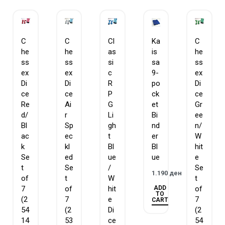
C
C
Cl
Ka
C
he
he
as
is
he
ss
ss
si
sa
ss
ex
ex
c
9-
ex
Di
Di
R
po
Di
ce
ce
P
ck
ce
Re
Ai
G
et
Gr
d/
r
Li
Bi
ee
Bl
Sp
gh
nd
n/
ac
ec
t
er
W
k
kl
Bl
Bl
hit
Se
ed
ue
ue
e
t
Se
/
Se
1.190
ден
of
t
W
t
ADD
7
of
hit
of
TO
(2
7
e
7
CART
54
(2
Di
(2
14
53
ce
54