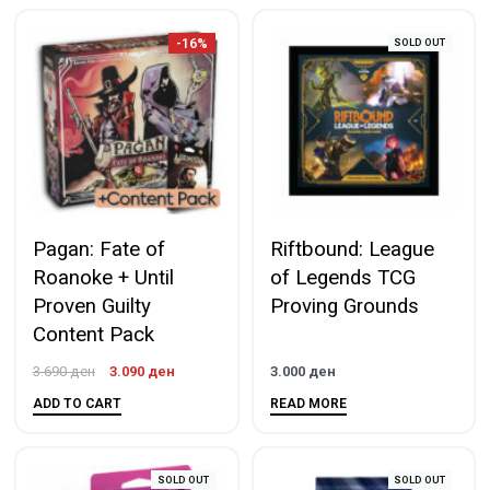
-16%
SOLD OUT
Pagan: Fate of
Riftbound: League
Roanoke + Until
of Legends TCG
Proven Guilty
Proving Grounds
Content Pack
3.690
ден
3.090
ден
3.000
ден
ADD TO CART
READ MORE
SOLD OUT
SOLD OUT