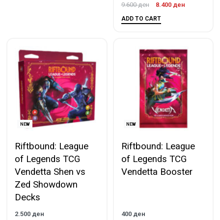
9.600
ден
8.400
ден
ADD TO CART
NEW
NEW
Riftbound: League
Riftbound: League
of Legends TCG
of Legends TCG
Vendetta Shen vs
Vendetta Booster
Zed Showdown
Decks
2.500
ден
400
ден