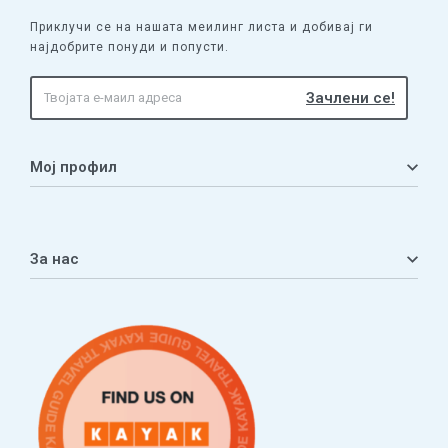
Приклучи се на нашата меилинг листа и добивај ги
најдобрите понуди и попусти.
Мој профил
Мој профил
Кошничка
За нас
Листа на желби
Приватност
ЧПП
Нашата приказна
Контакт
Услови за плаќање и испорака
Наши партнери