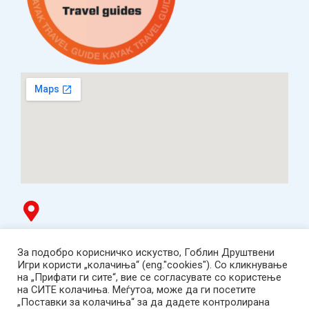
Гоблин продавница
За подобро корисничко искуство, Гоблин Друштвени
ТЦ Буњаковец - 1. кат, Скопје.
Игри користи „колачиња“ (eng."cookies"). Со кликнување
Tел: 078 669 482
на „Прифати ги сите“, вие се согласувате со користење
Работно време: пон-пет 12:00-19:00 /саб 12:00-17:00
на СИТЕ колачиња. Меѓутоа, може да ги посетите
2001-2026 Goblin Games, All Rights Reserved.
„Поставки за колачиња“ за да дадете контролирана
Гоблин ДОО, Скопје. Даночен број: