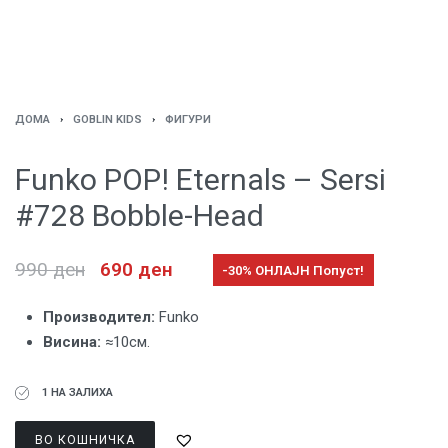
ДОМА
›
GOBLIN KIDS
›
ФИГУРИ
Funko POP! Eternals – Sersi
#728 Bobble-Head
990
ден
690
ден
-30% ОНЛАЈН Попуст!
Производител:
Funko
Висина:
≈10см.
1 НА ЗАЛИХА
ВО КОШНИЧКА