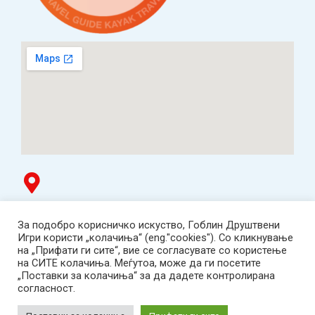
Гоблин продавница
За подобро корисничко искуство, Гоблин Друштвени
ТЦ Буњаковец - 1. кат, Скопје.
Игри користи „колачиња“ (eng."cookies"). Со кликнување
Tел: 078 669 482
на „Прифати ги сите“, вие се согласувате со користење
Работно време: пон-пет 12:00-19:00 /саб 12:00-17:00
на СИТЕ колачиња. Меѓутоа, може да ги посетите
2001-2026 Goblin Games, All Rights Reserved.
„Поставки за колачиња“ за да дадете контролирана
Гоблин ДОО, Скопје. Даночен број:
согласност.
МК4030005543925
contact@goblingames.mk