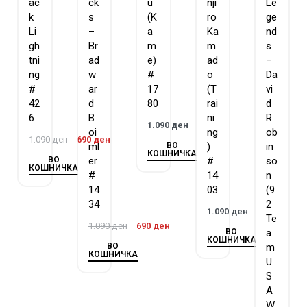
ac
ck
u
nji
Le
k
s
(K
ro
ge
Li
–
a
Ka
nd
gh
Br
m
m
s
tni
ad
e)
ad
–
ng
w
#
o
Da
#
ar
17
(T
vi
42
d
80
rai
d
6
B
ni
R
1.090
ден
oi
ng
ob
1.090
ден
690
ден
ВО
ml
)
in
КОШНИЧКА
ВО
er
#
so
КОШНИЧКА
#
14
n
14
03
(9
34
2
1.090
ден
Te
1.090
ден
690
ден
ВО
a
КОШНИЧКА
ВО
m
КОШНИЧКА
U
S
A
W