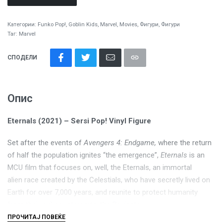
Категории:
Funko Pop!
,
Goblin Kids
,
Marvel
,
Movies
,
Фигури
,
Фигури
Таг:
Marvel
СПОДЕЛИ
Опис
Eternals (2021) – Sersi Pop! Vinyl Figure
Set after the events of
Avengers 4: Endgame,
where the return
of half the population ignites “the emergence”,
Eternals
is an
MCU film that focuses on, well, the Eternals, an immortal
alien race created by the Celestials, who have secretly lived on
Earth for over 7,000 years, and reunite to protect humanity
from their evil counterparts, the Deviants.