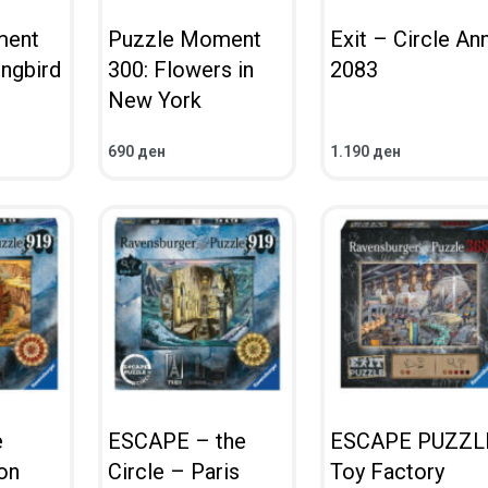
ment
Puzzle Moment
Exit – Circle An
ngbird
300: Flowers in
2083
New York
690
ден
1.190
ден
ВО КОШНИЧКА
ВО КОШНИЧКА
ПРЕГЛЕД
ПРЕГЛЕД
e
ESCAPE – the
ESCAPE PUZZL
on
Circle – Paris
Toy Factory