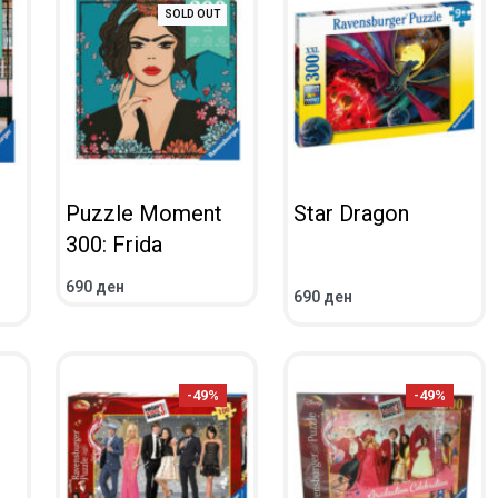
SOLD OUT
Puzzle Moment
Star Dragon
300: Frida
690
ден
690
ден
ПОВЕЌЕ
ПРЕГЛЕД
ВО КОШНИЧКА
ПРЕГЛЕД
-49%
-49%