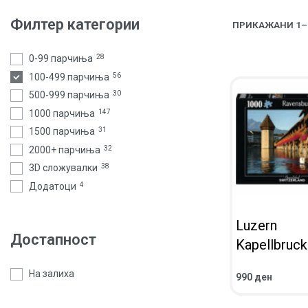
Филтер категории
ПРИКАЖАНИ 1–4
0-99 парчиња
28
100-499 парчиња
56
500-999 парчиња
30
1000 парчиња
147
1500 парчиња
31
2000+ парчиња
32
3D сложувалки
38
Додатоци
4
Luzern
Достапност
Kapellbruck
На залиха
990
ден
ВО КОШНИЧКА
ПРЕГЛЕД