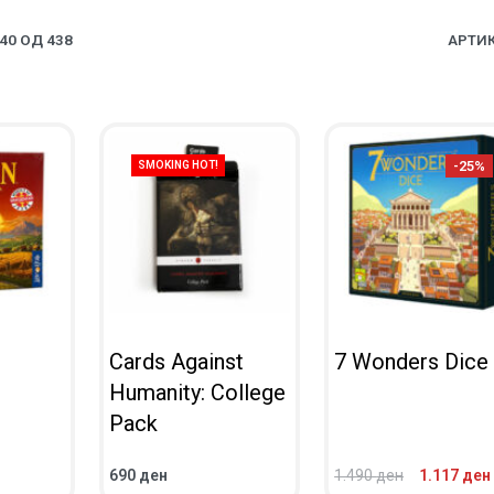
0 ОД 438
АРТИК
-25%
SMOKING HOT!
Cards Against
7 Wonders Dice
Humanity: College
Pack
690
ден
1.490
ден
1.117
ден
ВО КОШНИЧКА
ВО КОШНИЧКА