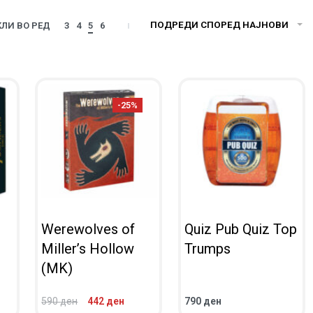
ПОДРЕДИ СПОРЕД НАЈНОВИ
ЛИ ВО РЕД
3
4
5
6
-25%
Werewolves of
Quiz Pub Quiz Top
Miller’s Hollow
Trumps
(MK)
590
ден
442
ден
790
ден
ВО КОШНИЧКА
ВО КОШНИЧКА