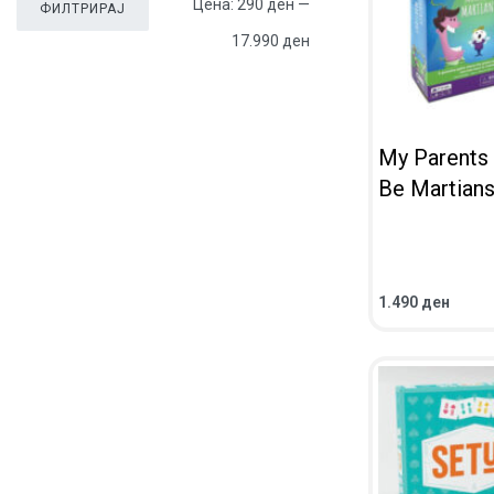
Цена:
290 ден
—
ФИЛТРИРАЈ
17.990 ден
My Parents
Be Martian
1.490
ден
ВО КОШНИЧКА
ПРЕГЛЕД