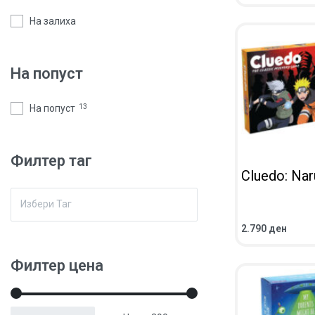
ПРЕГЛЕД
На залиха
На попуст
На попуст
13
Филтер таг
Cluedo: Nar
2.790
ден
ВО КОШНИЧКА
ПРЕГЛЕД
Филтер цена