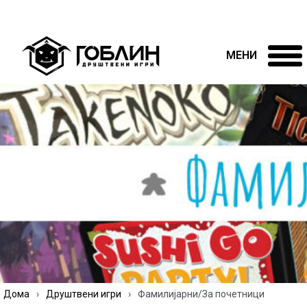
Дома
›
Друштвени игри
›
Фамилијарни/За почетници