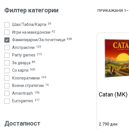
Филтер категории
ПРИКАЖАНИ 1–4
Шах/Табла/Карти
59
Игри на македонски
42
Фамилијарни/За почетници
438
Апстрактни
129
Party games
215
За двајца
89
Со карти
300
Кооперативни
143
Воени стратегии
16
Ameritrash
106
Catan (MK)
Eurogames
317
Достапност
2.790
ден
ВО КОШНИЧКА