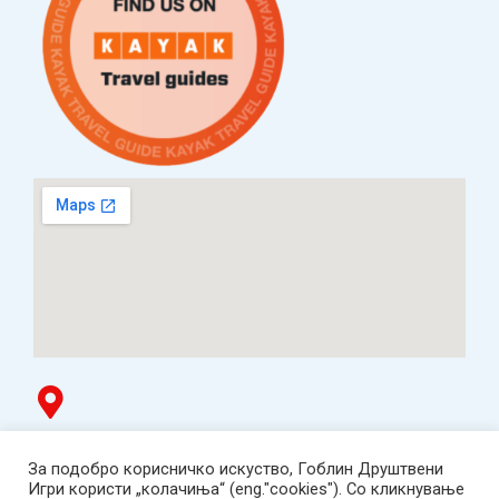
Гоблин продавница
За подобро корисничко искуство, Гоблин Друштвени
ТЦ Буњаковец - 1. кат, Скопје.
Игри користи „колачиња“ (eng."cookies"). Со кликнување
Tел: 078 669 482