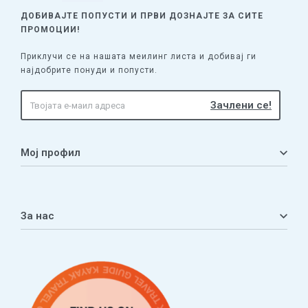
ДОБИВАЈТЕ ПОПУСТИ И ПРВИ ДОЗНАЈТЕ
ЗА СИТЕ
ПРОМОЦИИ!
Приклучи се на нашата меилинг листа и добивај ги
најдобрите понуди и попусти.
Мој профил
Мој профил
Кошничка
За нас
Листа на желби
Приватност
ЧПП
Нашата приказна
Контакт
Услови за плаќање и испорака
Наши партнери