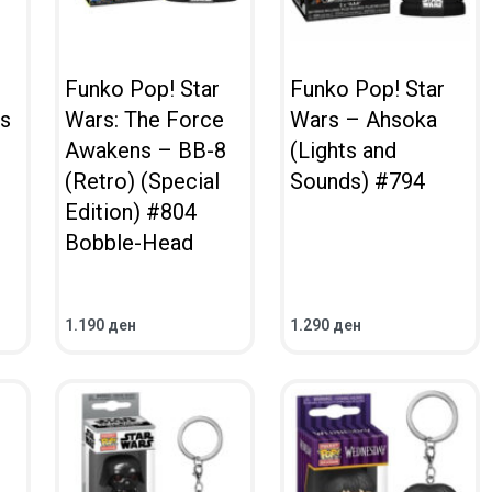
Funko Pop! Star
Funko Pop! Star
rs
Wars: The Force
Wars – Ahsoka
e
Awakens – BB-8
(Lights and
(Retro) (Special
Sounds) #794
Edition) #804
Bobble-Head
1.190
ден
1.290
ден
ВО КОШНИЧКА
ВО КОШНИЧКА
ПРЕГЛЕД
ПРЕГЛЕД