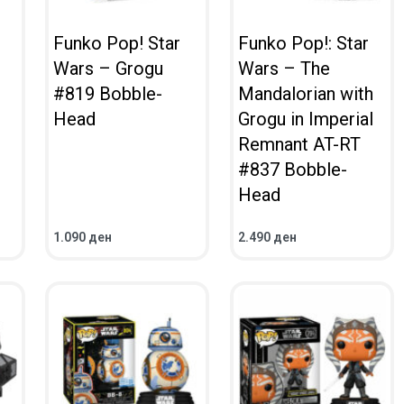
Funko Pop! Star
Funko Pop!: Star
Wars – Grogu
Wars – The
#819 Bobble-
Mandalorian with
Head
Grogu in Imperial
Remnant AT-RT
#837 Bobble-
Head
1.090
ден
2.490
ден
ВО КОШНИЧКА
ВО КОШНИЧКА
ПРЕГЛЕД
ПРЕГЛЕД