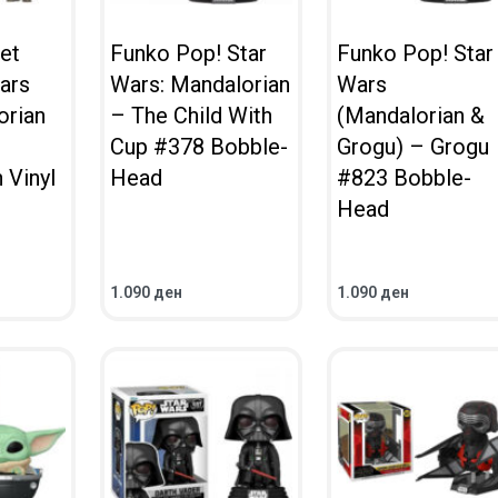
et
Funko Pop! Star
Funko Pop! Star
ars
Wars: Mandalorian
Wars
orian
– The Child With
(Mandalorian &
Cup #378 Bobble-
Grogu) – Grogu
 Vinyl
Head
#823 Bobble-
Head
1.090
ден
1.090
ден
ВО КОШНИЧКА
ВО КОШНИЧКА
ПРЕГЛЕД
ПРЕГЛЕД