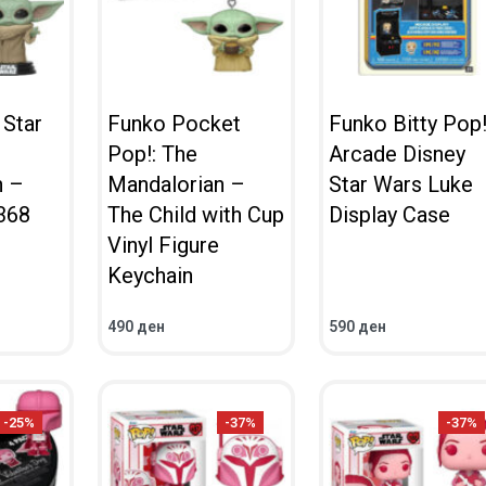
 Star
Funko Pocket
Funko Bitty Pop
Pop!: The
Arcade Disney
n –
Mandalorian –
Star Wars Luke
368
The Child with Cup
Display Case
Vinyl Figure
Keychain
490
ден
590
ден
ВО КОШНИЧКА
ВО КОШНИЧКА
ПРЕГЛЕД
ПРЕГЛЕД
-25%
-37%
-37%