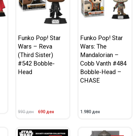
Funko Pop! Star
Funko Pop! Star
Wars – Reva
Wars: The
(Third Sister)
Mandalorian –
#542 Bobble-
Cobb Vanth #484
)
Head
Bobble-Head –
CHASE
990
ден
690
ден
1.980
ден
ВО КОШНИЧКА
ВО КОШНИЧКА
ПРЕГЛЕД
ПРЕГЛЕД