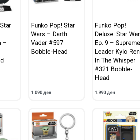
Star
Funko Pop! Star
Funko Pop!
Wars – Darth
Deluxe: Star Wa
n –
Vader #597
Ep. 9 – Suprem
Bobble-Head
Leader Kylo Ren
ad
In The Whisper
#321 Bobble-
Head
1.090
ден
1.990
ден
ВО КОШНИЧКА
ВО КОШНИЧКА
ПРЕГЛЕД
ПРЕГЛЕД