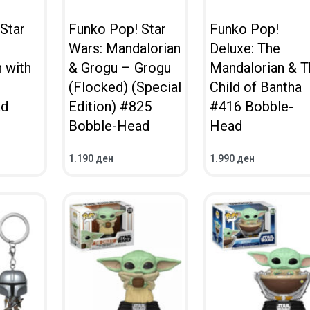
Star
Funko Pop! Star
Funko Pop!
Wars: Mandalorian
Deluxe: The
 with
& Grogu – Grogu
Mandalorian & T
(Flocked) (Special
Child of Bantha
ad
Edition) #825
#416 Bobble-
Bobble-Head
Head
1.190
ден
1.990
ден
ВО КОШНИЧКА
ВО КОШНИЧКА
ПРЕГЛЕД
ПРЕГЛЕД