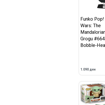
Funko Pop! 
Wars: The
Mandaloria
Grogu #664
Bobble-He
1.090
ден
ВО КОШНИЧКА
ПРЕГЛЕД