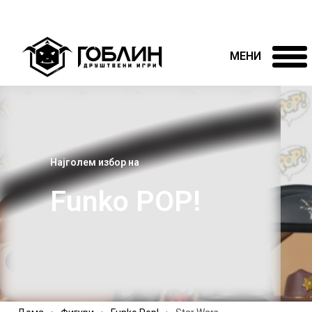
Најголем избор на
Funko POP!