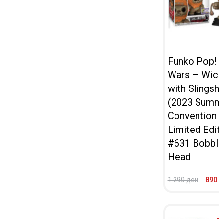
Funko Pop! 
Wars – Wic
with Slings
(2023 Sum
Convention
Limited Edi
#631 Bobbl
Head
1.290
ден
890
ВО КОШНИЧКА
ПРЕГЛЕД