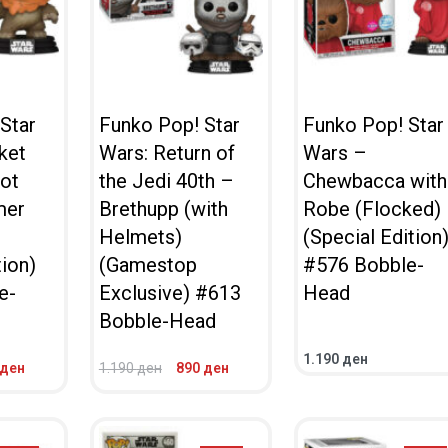
Star
Funko Pop! Star
Funko Pop! Star
ket
Wars: Return of
Wars –
hot
the Jedi 40th –
Chewbacca with
mer
Brethupp (with
Robe (Flocked)
Helmets)
(Special Edition
tion)
(Gamestop
#576 Bobble-
e-
Exclusive) #613
Head
Bobble-Head
1.190
ден
ден
1.190
ден
890
ден
ВО КОШНИЧКА
ПОВЕЌЕ
ПРЕГЛЕД
ПРЕГЛЕД