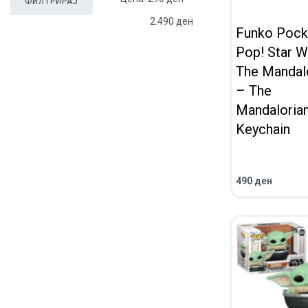
ФИЛТРИРАЈ
2.490 ден
Funko Pock
Pop! Star W
The Mandal
– The
Mandalorian
Keychain
490
ден
ВО КОШНИЧКА
ПРЕГЛЕД