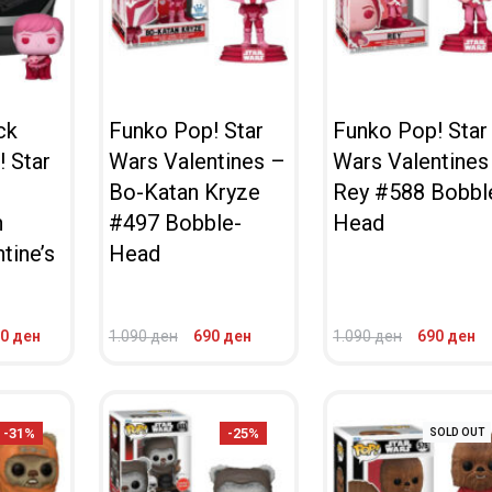
ck
Funko Pop! Star
Funko Pop! Star
 Star
Wars Valentines –
Wars Valentines
Bo-Katan Kryze
Rey #588 Bobbl
n
#497 Bobble-
Head
tine’s
Head
90
ден
1.090
ден
690
ден
1.090
ден
690
ден
ВО КОШНИЧКА
ВО КОШНИЧКА
ПРЕГЛЕД
ПРЕГЛЕД
-31%
-25%
SOLD OUT