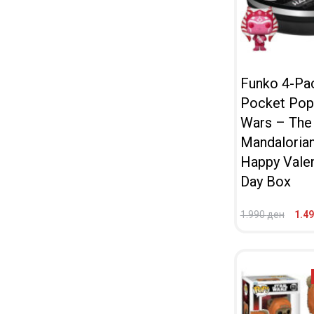
Funko 4-Pa
Pocket Pop!
Wars – The
Mandaloria
Happy Valen
Day Box
1.990
ден
1.4
ВО КОШНИЧКА
ПРЕГЛЕД