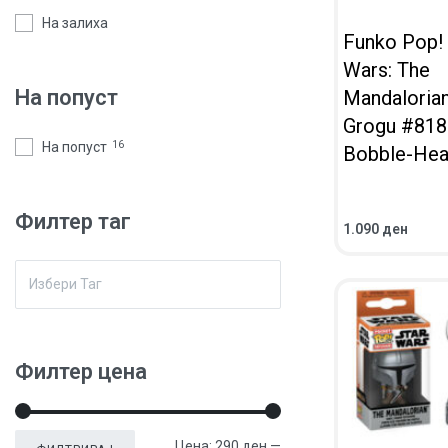
На залиха
Funko Pop! 
Wars: The
На попуст
Mandalorian
Grogu #818
На попуст
16
Bobble-He
Филтер таг
1.090
ден
ВО КОШНИЧКА
ПРЕГЛЕД
Филтер цена
Цена:
290 ден
—