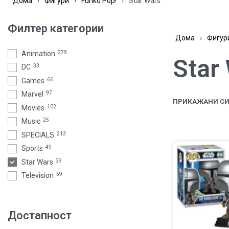
Дома
›
Фигури
›
Funko Pop!
›
Star Wars
Филтер категории
Дома
›
Фигур
Animation
279
Star
DC
33
Games
66
Marvel
97
ПРИКАЖАНИ СИ
Movies
102
Music
25
SPECIALS
213
Sports
49
Star Wars
39
Television
59
Достапност