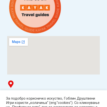
Гоблин продавница
За подобро корисничко искуство, Гоблин Друштвени
ТЦ Буњаковец - 1. кат, Скопје.
Игри користи „колачиња“ (eng."cookies"). Со кликнување
Tел: 078 669 482