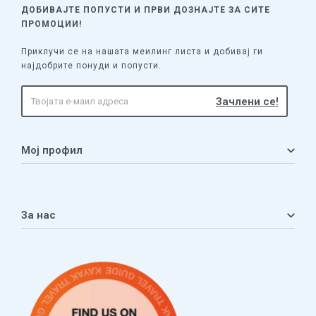
ДОБИВАЈТЕ ПОПУСТИ И ПРВИ ДОЗНАЈТЕ
ЗА СИТЕ
ПРОМОЦИИ!
Приклучи се на нашата меилинг листа и добивај ги
најдобрите понуди и попусти.
Мој профил
Мој профил
Кошничка
За нас
Листа на желби
Приватност
ЧПП
Нашата приказна
Контакт
Услови за плаќање и испорака
Наши партнери