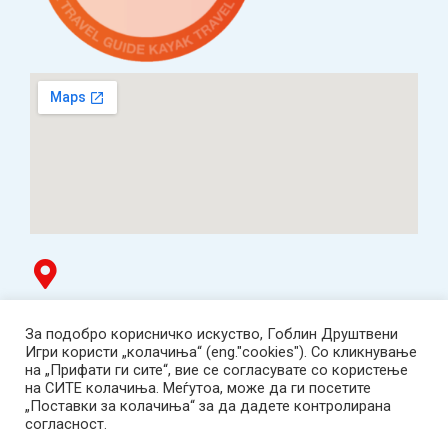
Гоблин продавница
За подобро корисничко искуство, Гоблин Друштвени
ТЦ Буњаковец - 1. кат, Скопје.
Игри користи „колачиња“ (eng."cookies"). Со кликнување
Tел: 078 669 482
на „Прифати ги сите“, вие се согласувате со користење
Работно време: пон-пет 12:00-19:00 /саб 12:00-17:00
на СИТЕ колачиња. Меѓутоа, може да ги посетите
2001-2026 Goblin Games, All Rights Reserved.
„Поставки за колачиња“ за да дадете контролирана
Гоблин ДОО, Скопје. Даночен број:
согласност.
МК4030005543925
contact@goblingames.mk