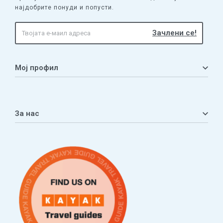
најдобрите понуди и попусти.
Мој профил
Мој профил
Кошничка
За нас
Листа на желби
Приватност
ЧПП
Нашата приказна
Контакт
Услови за плаќање и испорака
Наши партнери