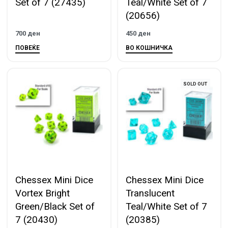
Set of 7 (27435)
Teal/White Set of 7
(20656)
700
ден
450
ден
ПОВЕЌЕ
ВО КОШНИЧКА
SOLD OUT
Chessex Mini Dice
Chessex Mini Dice
Vortex Bright
Translucent
Green/Black Set of
Teal/White Set of 7
7 (20430)
(20385)