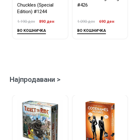
Chuckles (Special
#426
H
Edition) #1244
1.190
ден
890
ден
1.090
ден
690
ден
9
ВО КОШНИЧКА
ВО КОШНИЧКА
В
Најпродавани >