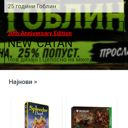
25 години Гоблин
30th Anniversary Edition
NEW 'CATAN'
Нов дизајн | Целосно на македонски
Најнови >