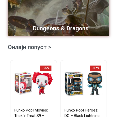
Dungeons & Dragons
Онлајн попуст >
-25%
-37%
Funko Pop! Movies:
Funko Pop! Heroes:
F
Trick ‘r Treat S9 –
DC – Black Lightning
H