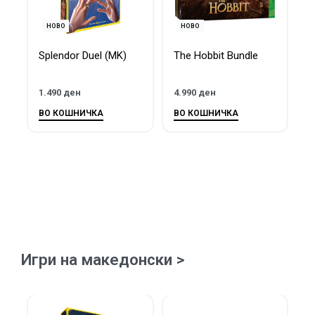
НОВО
НОВО
Splendor Duel (MK)
The Hobbit Bundle
T
B
1.490
ден
4.990
ден
3
ВО КОШНИЧКА
ВО КОШНИЧКА
В
Игри на македонски >