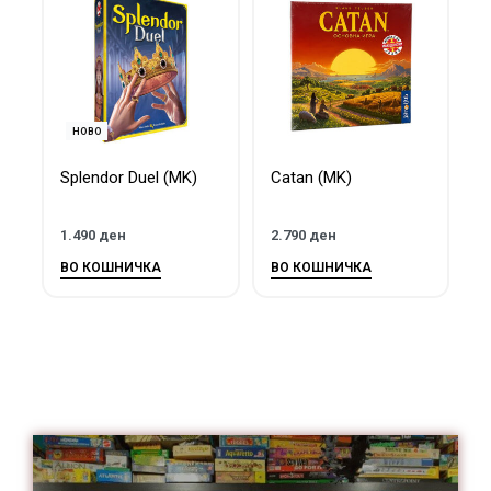
НОВО
Splendor Duel (MK)
Catan (MK)
W
M
1.490
ден
2.790
ден
5
ВО КОШНИЧКА
ВО КОШНИЧКА
В