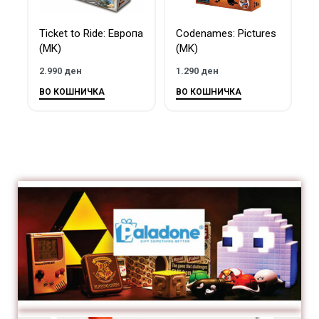
Ticket to Ride: Европа
Codenames: Pictures
P
(MK)
(MK)
P
2.990
ден
1.290
ден
6
ВО КОШНИЧКА
ВО КОШНИЧКА
В