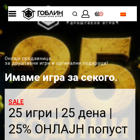
0
Онлајн продавница
за друштвени игри и оргинални подароци!
Имаме игра за секого.
SALE
25 игри | 25 дена |
25% ОНЛАЈН попуст