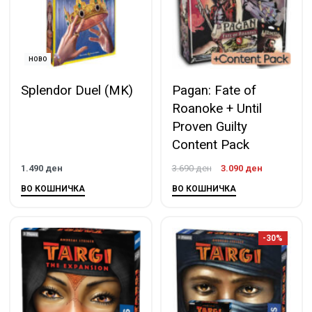
НОВО
Splendor Duel (MK)
Pagan: Fate of
Roanoke + Until
Proven Guilty
Content Pack
1.490
ден
3.690
ден
3.090
ден
ВО КОШНИЧКА
ВО КОШНИЧКА
-30%