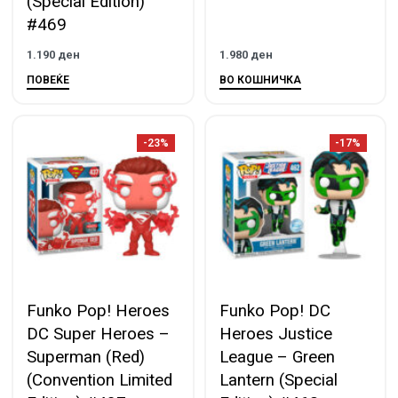
(Special Edition)
#469
1.190
ден
1.980
ден
ПОВЕЌЕ
ВО КОШНИЧКА
-23%
-17%
Funko Pop! Heroes
Funko Pop! DC
DC Super Heroes –
Heroes Justice
Superman (Red)
League – Green
(Convention Limited
Lantern (Special