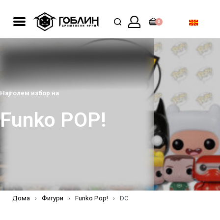
0
Најголем избор на
Funko POP!
Дома
›
Фигури
›
Funko Pop!
›
DC