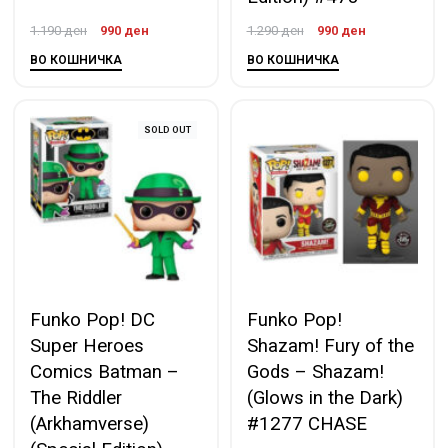
1.190
ден
990
ден
1.290
ден
990
ден
ВО КОШНИЧКА
ВО КОШНИЧКА
SOLD OUT
Funko Pop! DC
Funko Pop!
Super Heroes
Shazam! Fury of the
Comics Batman –
Gods – Shazam!
The Riddler
(Glows in the Dark)
(Arkhamverse)
#1277 CHASE