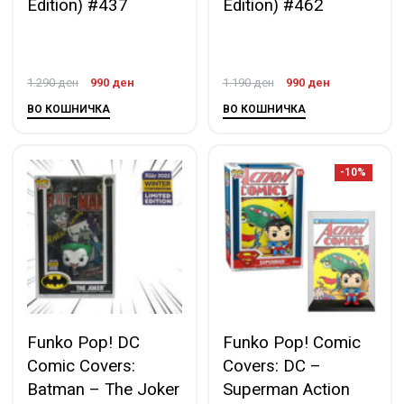
Edition) #437
Edition) #462
1.290
ден
990
ден
1.190
ден
990
ден
ВО КОШНИЧКА
ВО КОШНИЧКА
-10%
Funko Pop! DC
Funko Pop! Comic
Comic Covers:
Covers: DC –
Batman – The Joker
Superman Action