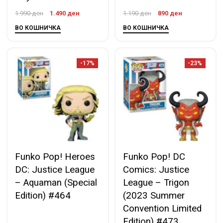
1.990
ден
1.490
ден
1.190
ден
890
ден
ВО КОШНИЧКА
ВО КОШНИЧКА
-17%
-23%
Funko Pop! Heroes
Funko Pop! DC
DC: Justice League
Comics: Justice
– Aquaman (Special
League – Trigon
Edition) #464
(2023 Summer
Convention Limited
Edition) #473