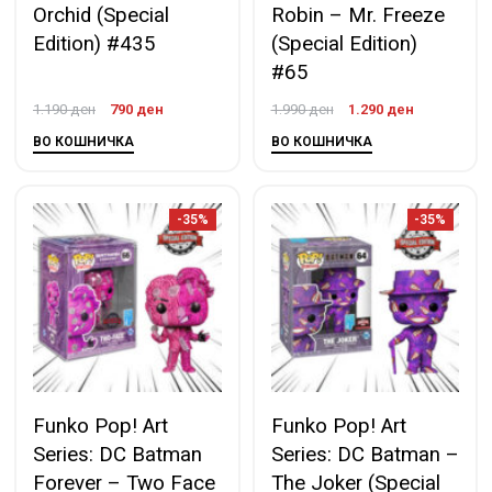
Orchid (Special
Robin – Mr. Freeze
Edition) #435
(Special Edition)
#65
1.190
ден
790
ден
1.990
ден
1.290
ден
ВО КОШНИЧКА
ВО КОШНИЧКА
-35%
-35%
Funko Pop! Art
Funko Pop! Art
Series: DC Batman
Series: DC Batman –
Forever – Two Face
The Joker (Special