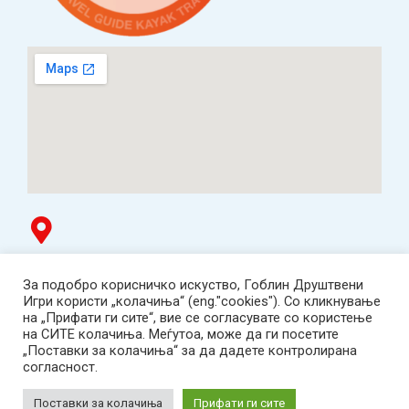
Гоблин продавница
За подобро корисничко искуство, Гоблин Друштвени
ТЦ Буњаковец - 1. кат, Скопје.
Игри користи „колачиња“ (eng."cookies"). Со кликнување
Tел: 078 669 482
на „Прифати ги сите“, вие се согласувате со користење
Работно време: пон-пет 12:00-19:00 /саб 12:00-17:00
на СИТЕ колачиња. Меѓутоа, може да ги посетите
2001-2026 Goblin Games, All Rights Reserved.
„Поставки за колачиња“ за да дадете контролирана
Гоблин ДОО, Скопје. Даночен број:
согласност.
МК4030005543925
contact@goblingames.mk
Поставки за колачиња
Прифати ги сите