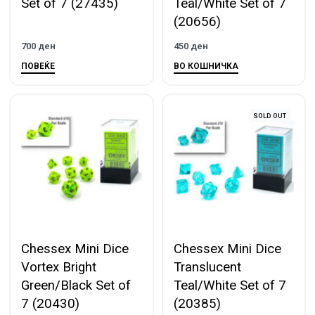
Set of 7 (27435)
Teal/White Set of 7
(20656)
700
ден
450
ден
ПОВЕЌЕ
ВО КОШНИЧКА
SOLD OUT
Chessex Mini Dice
Chessex Mini Dice
Vortex Bright
Translucent
Green/Black Set of
Teal/White Set of 7
7 (20430)
(20385)