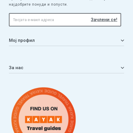
најдобрите понуди и попусти.
Мој профил
Мој профил
Кошничка
За нас
Листа на желби
Приватност
ЧПП
Нашата приказна
Контакт
Услови за плаќање и испорака
Наши партнери