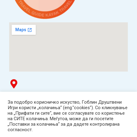
Гоблин продавница
За подобро корисничко искуство, Гоблин Друштвени
ТЦ Буњаковец - 1. кат, Скопје.
Игри користи „колачиња“ (eng."cookies"). Со кликнување
Tел: 078 669 482
на „Прифати ги сите“, вие се согласувате со користење
Работно време: пон-пет 12:00-19:00 /саб 12:00-17:00
на СИТЕ колачиња. Меѓутоа, може да ги посетите
2001-2026 Goblin Games, All Rights Reserved.
„Поставки за колачиња“ за да дадете контролирана
Гоблин ДОО, Скопје. Даночен број:
согласност.
МК4030005543925
contact@goblingames.mk