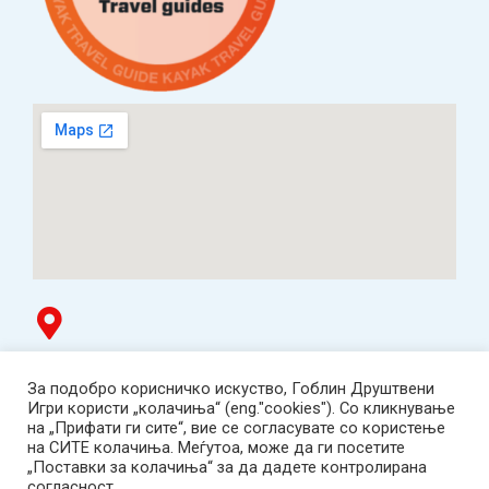
Гоблин продавница
За подобро корисничко искуство, Гоблин Друштвени
ТЦ Буњаковец - 1. кат, Скопје.
Игри користи „колачиња“ (eng."cookies"). Со кликнување
Tел: 078 669 482
на „Прифати ги сите“, вие се согласувате со користење
Работно време: пон-пет 12:00-19:00 /саб 12:00-17:00
на СИТЕ колачиња. Меѓутоа, може да ги посетите
2001-2026 Goblin Games, All Rights Reserved.
„Поставки за колачиња“ за да дадете контролирана
Гоблин ДОО, Скопје. Даночен број:
согласност.
МК4030005543925