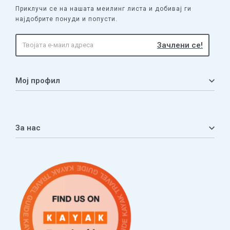
Приклучи се на нашата меилинг листа и добивај ги
најдобрите понуди и попусти.
Мој профил
Мој профил
Кошничка
За нас
Листа на желби
Приватност
ЧПП
Нашата приказна
Контакт
Услови за плаќање и испорака
Наши партнери