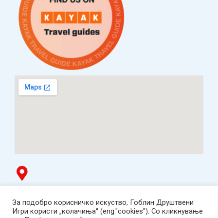
Гоблин продавница
За подобро корисничко искуство, Гоблин Друштвени
ТЦ Буњаковец - 1. кат, Скопје.
Игри користи „колачиња“ (eng."cookies"). Со кликнување
Tел: 078 669 482