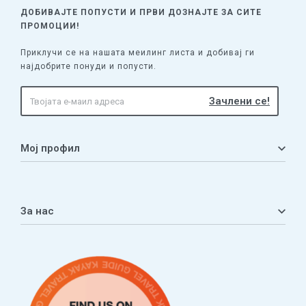
ДОБИВАЈТЕ ПОПУСТИ И ПРВИ ДОЗНАЈТЕ
ЗА СИТЕ
ПРОМОЦИИ!
Приклучи се на нашата меилинг листа и добивај ги
најдобрите понуди и попусти.
Мој профил
Мој профил
Кошничка
За нас
Листа на желби
Приватност
ЧПП
Нашата приказна
Контакт
Услови за плаќање и испорака
Наши партнери