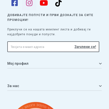
ДОБИВАЈТЕ ПОПУСТИ И ПРВИ ДОЗНАЈТЕ
ЗА СИТЕ
ПРОМОЦИИ!
Приклучи се на нашата меилинг листа и добивај ги
најдобрите понуди и попусти.
Мој профил
Мој профил
Кошничка
За нас
Листа на желби
Приватност
ЧПП
Нашата приказна
Контакт