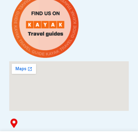
Услови за плаќање и испорака
Наши партнери
Гоблин продавница