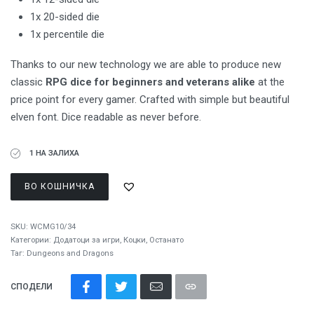
1x 20-sided die
1x percentile die
Thanks to our new technology we are able to produce new
classic
RPG dice for beginners and veterans alike
at the
price point for every gamer. Crafted with simple but beautiful
elven font. Dice readable as never before.
1 НА ЗАЛИХА
ВО КОШНИЧКА
SKU:
WCMG10/34
Категории:
Додатоци за игри
,
Коцки
,
Останато
Таг:
Dungeons and Dragons
СПОДЕЛИ