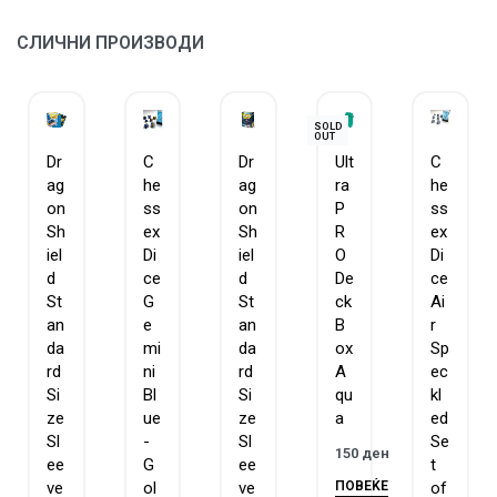
СЛИЧНИ ПРОИЗВОДИ
SOLD
OUT
Dr
C
Dr
Ult
C
ag
he
ag
ra
he
on
ss
on
P
ss
Sh
ex
Sh
R
ex
iel
Di
iel
O
Di
d
ce
d
De
ce
St
G
St
ck
Ai
an
e
an
B
r
da
mi
da
ox
Sp
rd
ni
rd
A
ec
Si
Bl
Si
qu
kl
ze
ue
ze
a
ed
Sl
-
Sl
Se
150
ден
ee
G
ee
t
ПОВЕЌЕ
ve
ol
ve
of