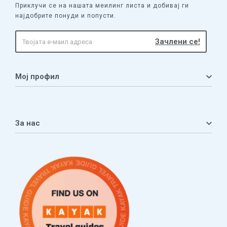
Приклучи се на нашата меилинг листа и добивај ги
најдобрите понуди и попусти.
Мој профил
Мој профил
Кошничка
За нас
Листа на желби
Приватност
ЧПП
Нашата приказна
Контакт
Услови за плаќање и испорака
Наши партнери