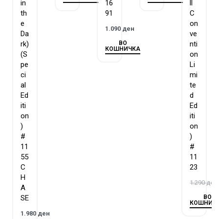
in
16
ll
th
91
C
e
on
1.090
ден
Da
ve
ВО
rk)
nti
КОШНИЧКА
(S
on
pe
Li
ci
mi
al
te
Ed
d
iti
Ed
on
iti
)
on
#
)
11
#
55
11
C
23
H
1.290
ден
A
ВО
SE
КОШНИЧ
1.980
ден