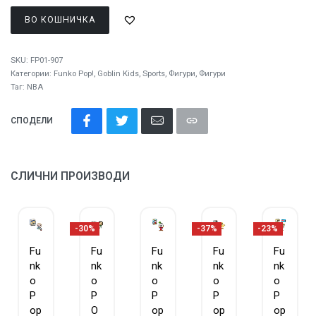
ВО КОШНИЧКА
SKU:
FP01-907
Категории:
Funko Pop!
,
Goblin Kids
,
Sports
,
Фигури
,
Фигури
Таг:
NBA
СПОДЕЛИ
СЛИЧНИ ПРОИЗВОДИ
-30%
-37%
-23%
Fu
Fu
Fu
Fu
Fu
nk
nk
nk
nk
nk
o
o
o
o
o
P
P
P
P
P
op
O
op
op
op