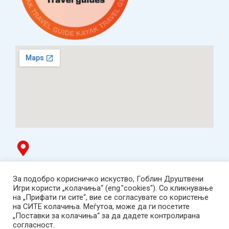
Гоблин продавница
За подобро корисничко искуство, Гоблин Друштвени
ТЦ Буњаковец - 1. кат, Скопје.
Игри користи „колачиња“ (eng."cookies"). Со кликнување
Tел: 078 669 482
на „Прифати ги сите“, вие се согласувате со користење
Работно време: пон-пет 12:00-19:00 /саб 12:00-17:00
на СИТЕ колачиња. Меѓутоа, може да ги посетите
2001-2026 Goblin Games, All Rights Reserved.
„Поставки за колачиња“ за да дадете контролирана
Гоблин ДОО, Скопје. Даночен број:
согласност.
МК4030005543925