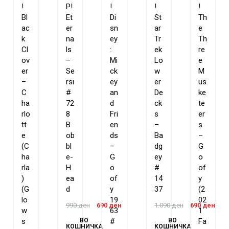
!
P!
!
!
!
Bl
Et
Di
St
Th
ac
er
sn
ar
e
k
na
ey
Tr
Th
Cl
ls
:
ek
re
ov
–
Mi
Lo
e
er
Se
ck
w
M
–
rsi
ey
er
us
C
#
an
De
ke
ha
72
d
ck
te
rlo
8
Fri
s
er
tt
B
en
–
s
e
ob
ds
Ba
–
(C
bl
–
dg
G
ha
e-
G
ey
o
rla
H
o
#
of
)
ea
of
14
y
(G
d
y
37
(2
lo
19
02
990
ден
690
ден
1.090
ден
690
ден
w
63
1
ВО
ВО
s
#
Fa
КОШНИЧКА
КОШНИЧКА