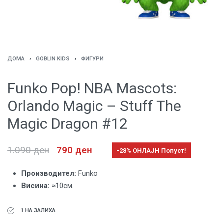
ДОМА
›
GOBLIN KIDS
›
ФИГУРИ
Funko Pop! NBA Mascots:
Orlando Magic – Stuff The
Magic Dragon #12
1.090
ден
790
ден
-28% ОНЛАЈН Попуст!
Производител:
Funko
Висина:
≈10см.
1 НА ЗАЛИХА