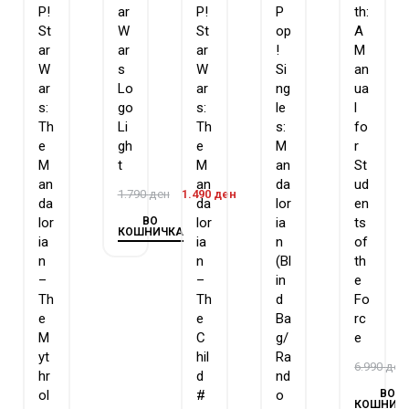
P!
ar
P!
P
th:
St
W
St
op
A
ar
ar
ar
!
M
W
s
W
Si
an
ar
Lo
ar
ng
ua
s:
go
s:
le
l
Th
Li
Th
s:
fo
e
gh
e
M
r
M
t
M
an
St
an
an
da
ud
1.790
ден
1.490
ден
da
da
lor
en
ВО
lor
lor
ia
ts
КОШНИЧКА
ia
ia
n
of
n
n
(Bl
th
–
–
in
e
Th
Th
d
Fo
e
e
Ba
rc
M
C
g/
e
yt
hil
Ra
6.990
ден
hr
d
nd
ВО
ol
#
o
КОШНИЧ