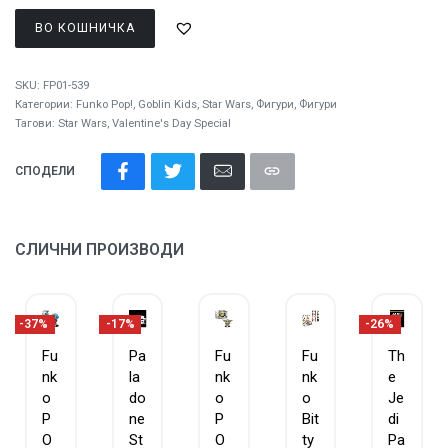
ВО КОШНИЧКА
SKU:
FP01-539
Категории:
Funko Pop!
,
Goblin Kids
,
Star Wars
,
Фигури
,
Фигури
Тагови:
Star Wars
,
Valentine's Day Special
СПОДЕЛИ
СЛИЧНИ ПРОИЗВОДИ
-37%
-17%
-26%
Fu
Pa
Fu
Fu
Th
nk
la
nk
nk
e
o
do
o
o
Je
P
ne
P
Bit
di
O
St
O
ty
Pa