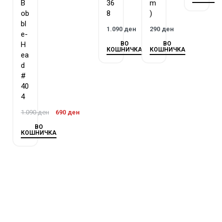
B
36
m
ob
8
)
bl
1.090
ден
290
ден
e-
ВО
ВО
H
КОШНИЧКА
КОШНИЧКА
ea
d
#
40
4
1.090
ден
690
ден
ВО
КОШНИЧКА