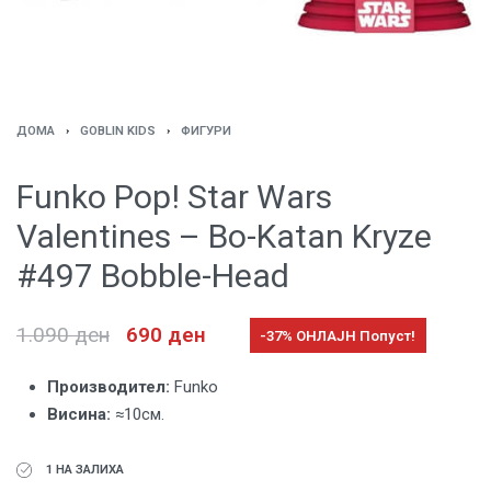
ДОМА
›
GOBLIN KIDS
›
ФИГУРИ
Funko Pop! Star Wars
Valentines – Bo-Katan Kryze
#497 Bobble-Head
1.090
ден
690
ден
-37% ОНЛАЈН Попуст!
Производител:
Funko
Висина:
≈10см.
1 НА ЗАЛИХА